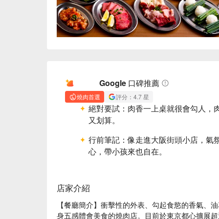
AI 摘要
Google 口碑推薦
燒肉首選
評分：4.7 星
絕對要試：
肉香一上桌就很會勾人，
又划算。
行前筆記：
像走進大阪街頭小店，氣
心，帶小孩來也自在。
店家介紹
【餐廳簡介】衝擊性的外表、勾起食慾的香氣、油
身五感體會美食的燒肉店。目前於東京都心擴展超過