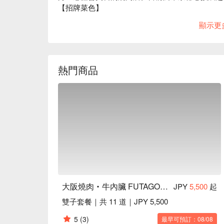
【招牌菜色】

巨大牛肋排：擁有巨大尺寸、充滿衝擊性的 250 
顯示更
4 個部位超滿足，怪不得蟬聯人氣商品第一名。搭
【附近延伸景點】鄰近東京都廳免費觀景台。白天
絕美的東京夜景！
熱門商品
大阪燒肉‧牛內臟 FUTAGO 西新宿 7 丁目店
JPY
5,500
起
雙子套餐｜共 11 道｜JPY 5,500
5
(3)
最早可預訂：08/08