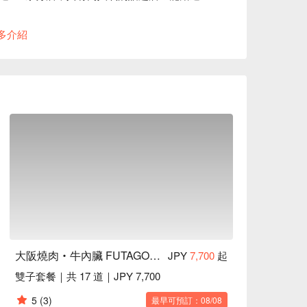
g 黑毛和牛肋排，連烤爐都裝不下！一次可以嚐到 
多介紹
配碎蔥以及生菜一起食用，美味更加倍！

好天氣時還有機會遠眺富士山，入夜後則可欣賞
大阪燒肉‧牛內臟 FUTAGO 西新宿 7 丁目店
JPY
7,700
起
雙子套餐｜共 17 道｜JPY 7,700
5
(3)
最早可預訂：08/08