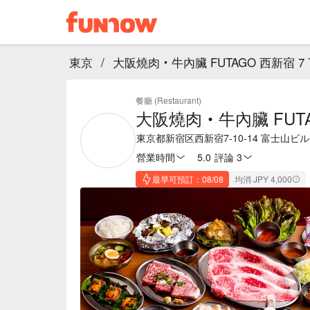
東京
/
大阪燒肉‧牛內臟 FUTAGO 西新宿 7
餐廳 (Restaurant)
大阪燒肉‧牛內臟 FUTA
東京都新宿区西新宿7-10-14 富士山ビル 
營業時間
5.0
·
評論 3
最早可預訂：08/08
均消 JPY 4,000