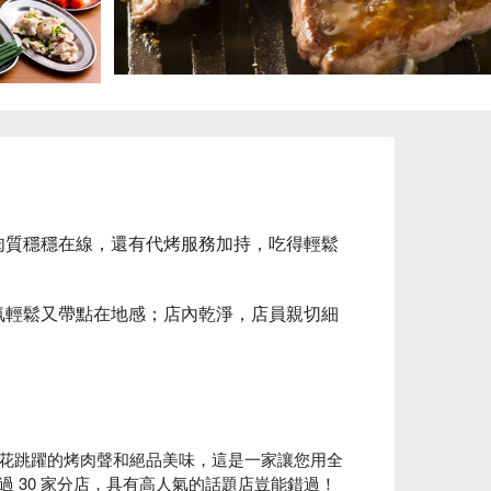
肉質穩穩在線，還有代烤服務加持，吃得輕鬆
氛輕鬆又帶點在地感；店內乾淨，店員親切細
花跳躍的烤肉聲和絕品美味，這是一家讓您用全
 30 家分店，具有高人氣的話題店豈能錯過！
