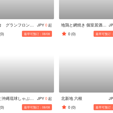
白雲台 グランフロント大阪店
地鶏と網焼き 個室居酒屋 鶏匠 天王寺あべのごちそう店
JPY
0
起
J
(0)
0
(0)
最早可预订：08/08
最早可预订：0
地鶏と沖縄琉球しゃぶしゃぶ個室居酒屋 くろ凪 大阪本町店
北新地 六根
JPY
0
起
J
(0)
0
(0)
最早可预订：08/08
最早可预订：0