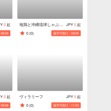
地鶏と沖縄琉球しゃぶしゃぶ 個室居酒屋 くろ凪 天王寺店
PY
0
起
JPY
0
起
0
(0)
8/08
最早可预订：08/08
ヴィラリーフ
PY
0
起
JPY
0
起
0
(0)
8/08
最早可预订：11:00