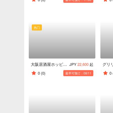
热门
大阪居酒屋ホッピング体験
グリ
JPY
22,600
起
0
(0)
0
最早可预订：08/11