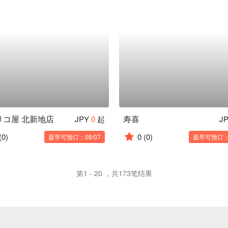
リコ屋 北新地店
寿喜
JPY
0
起
J
(0)
0
(0)
最早可预订：08/07
最早可预订：1
第1 - 20 ，共173笔结果