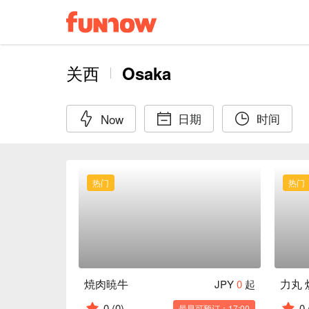
关西
Osaka
日期
时间
Now
热门
热门
焼肉暁牛
力丸 
JPY
0
起
0
(0)
0
最早可预订：17:00