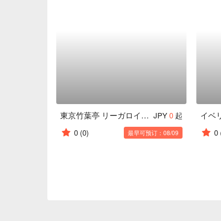
東京竹葉亭 リーガロイヤルホテル店
イベ
JPY
0
起
0
(0)
0
最早可预订：08/09