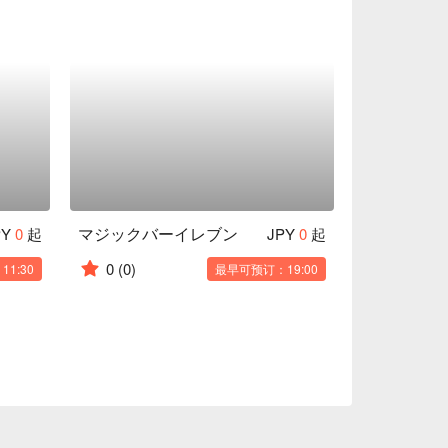
マジックバーイレブン
PY
0
起
JPY
0
起
0
(0)
1:30
最早可预订：19:00