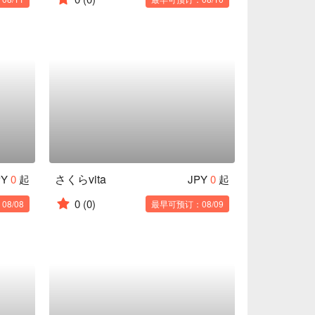
さくらvita
PY
0
起
JPY
0
起
0
(0)
8/08
最早可预订：08/09