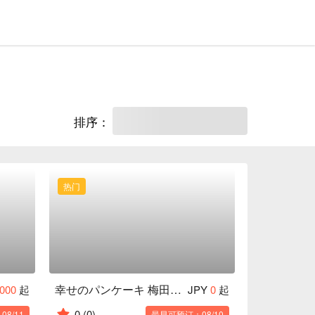
排序：
热门
幸せのパンケーキ 梅田阪急東通り店
,000
起
JPY
0
起
0
(0)
8/11
最早可预订：08/10