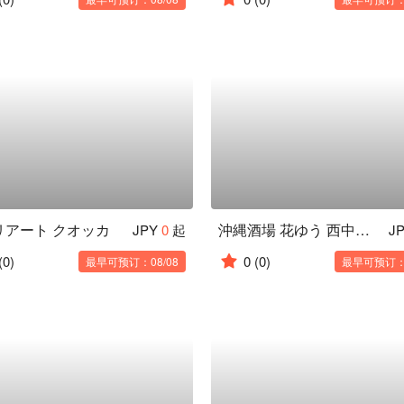
リアート クオッカ
沖縄酒場 花ゆう 西中島南方店
JPY
0
起
J
(0)
0
(0)
最早可预订：08/08
最早可预订：0