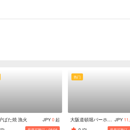
热门
炉ばた焼 漁火
大阪道頓堀バーホッピング
JPY
0
起
JPY
11
(0)
0
(0)
最早可预订：08/08
最早可预订：0