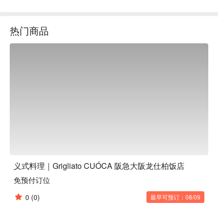
美酒，打造出一个让人感到幸福又轻松的用餐空间。餐厅内设
有充满现场感的开放式厨房，能亲眼看到主厨在石窑与柴烧烤
热门商品
炉前展现精湛技艺。高挑的天花板悬挂着璀璨吊灯，加上巨大
的酒窖，营造出非凡的用餐氛围。在这里，你能一边享受美
味，一边欣赏窗外四季变化的庭园美景，感受宽敞舒适的愉悦
体验。

【招牌菜色】

经典柴烧烤物：主厨运用正宗薪柴窑烤制，让各式肉品与海鲜
都带有独特香气与多汁口感。

每日精选义大利面：午晚餐主餐皆有四种口味可供选择，无论
您偏爱清爽或浓郁，每次造访都有新意。

缤纷义式开胃菜盘：多样化的新鲜食材与巧妙搭配，为您的味
蕾开启一场精彩的义式飨宴。

奢华自助甜点吧：无限供应的精致甜点，甜度掌握得恰到好
处，为您的用餐画下完美句点。

义式料理｜Grigliato CUÓCA 阪急大阪龙仕柏饭店
【口碑好评】

免预付订位
许多顾客都大赞这里的午餐选择非常丰富，主菜的肉料理和义
大利面各有四种不同口味可以挑选，让每次用餐都能有新奇
0
(0)
最早可预订：08/09
感，怎么吃都不会腻。饭后的自助式甜点更是让人惊艳，不仅
选择多样，而且甜度也控制得恰到好处，让大家都能吃得满足