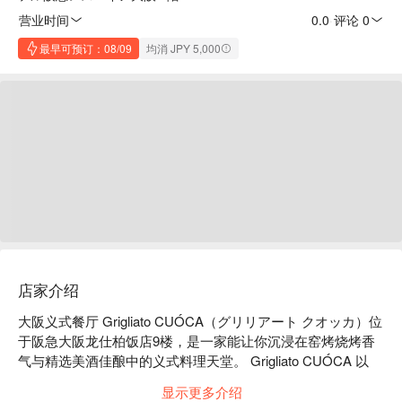
营业时间
0.0
·
评论 0
最早可预订：08/09
均消 JPY 5,000
店家介绍
大阪义式餐厅 Grigliato CUÓCA（グリリアート クオッカ）位
于阪急大阪龙仕柏饭店9楼，是一家能让你沉浸在窑烤烧烤香
气与精选美酒佳酿中的义式料理天堂。 Grigliato CUÓCA 以
「行こっか、食おっか、楽しもっか！（走吧、吃吧、玩
显示更多介绍
吧！）」为概念，提供丰富多样的窑烤料理，搭配琳琅满目的