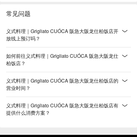
又开心。餐厅内部活泼热闹的氛围，也让亲友们可以尽情畅
聊，享受愉快的用餐时光。

常见问题
【更多推荐】

Grigliato CUÓCA 的地点超级方便，从JR大阪车站步行约3分
钟就能抵达，阪急大阪梅田站也只需5分钟路程，一下车就能
义式料理｜Grigliato CUÓCA 阪急大阪龙仕柏饭店开
直冲美食天堂！餐厅位在饭店9楼，搭乘直达电梯即可抵达，
放线上预订吗？
方便又快速。 222个座位的宽敞空间与挑高设计，搭配高雅的
装潢和户外庭园景致，无论是情侣约会、家庭聚餐还是朋友聚
如何前往义式料理｜Grigliato CUÓCA 阪急大阪龙仕
会，这里都能提供最舒适、最美好的体验。

柏饭店？
下次来大阪，记得使用 FunNow 抢先预订 Grigliato CUÓCA 的
座位，让你免排队、免打电话，轻松省下宝贵的旅游时间，直
享美食品味之旅！
义式料理｜Grigliato CUÓCA 阪急大阪龙仕柏饭店的
营业时间？
义式料理｜Grigliato CUÓCA 阪急大阪龙仕柏饭店有
提供什么消费方案？