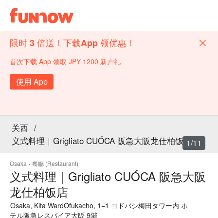
限时 3 倍送！下载App 领优惠！
首次下载 App 领取 JPY 1200 新户礼
使用 App
关西
/
义式料理｜Grigliato CUÓCA 阪急大阪龙仕柏饭店
1/11
Osaka
·
餐廳 (Restaurant)
义式料理｜Grigliato CUÓCA 阪急大阪
龙仕柏饭店
Osaka, Kita WardOfukacho, 1−1 ヨドバシ梅田タワー内 ホ
テル阪急レスパイア大阪 9階