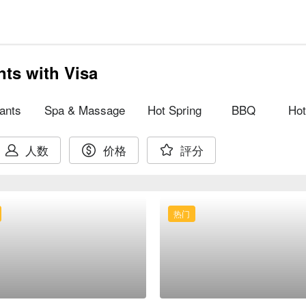
nts with Visa
ants
Spa & Massage
Hot Spring
BBQ
Hot
人数
价格
評分
热门