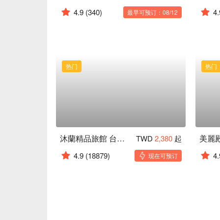
4.9
(340)
4.
最早可预订：08/12
热门
热门
沐蘭精品旅館 台北大直館
美麗
TWD
2,380
起
4.9
(18879)
4.
现在可预订