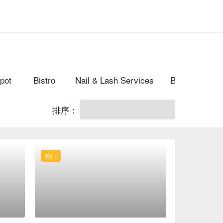
pot
Bistro
Nail & Lash Services
Body Care | S
排序：
热门