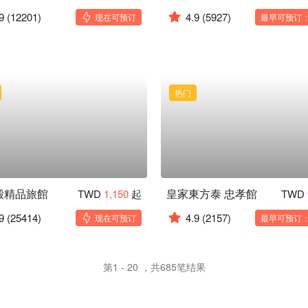
9
(12201)
4.9
(5927)
现在可预订
最早可预订：1
热门
殿精品旅館
皇家東方泰 忠孝館
TWD
1,150
起
TWD
9
(25414)
4.9
(2157)
现在可预订
最早可预订：1
第1 - 20 ，共685笔结果