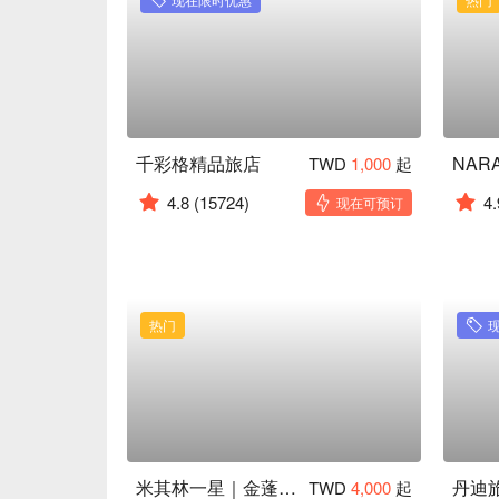
千彩格精品旅店
TWD
1,000
起
4.8
(15724)
4.
现在可预订
热门
米其林一星｜金蓬萊台菜
TWD
4,000
起