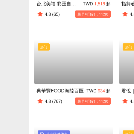
台北美福 彩匯自助餐廳 palette
TWD
1,518
起
4.8
(65)
4.
最早可预订：11:30
热门
热门
典華豐FOOD海陸百匯
TWD
934
起
4.8
(767)
4.
最早可预订：11:30
现在限时优惠
热门