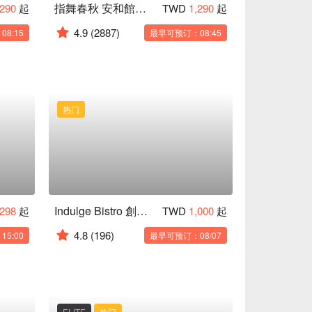
指舞春秋 安和館｜24H 按摩
,290
起
TWD
1,290
起
4.9
(2887)
8:15
最早可预订：08:45
热门
Indulge Bistro 創新實驗餐酒館｜Asia's 50 best Bars No.6
,298
起
TWD
1,000
起
4.8
(196)
5:00
最早可预订：08/07
ELITE
热门