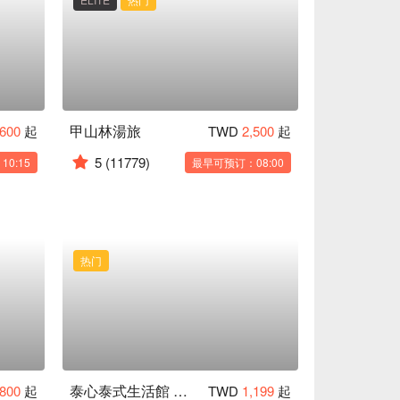
甲山林湯旅
600
起
TWD
2,500
起
5
(11779)
0:15
最早可预订：08:00
热门
泰心泰式生活館 信義店
,800
起
TWD
1,199
起