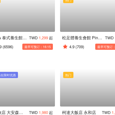
NARA 泰式養生館｜純泰籍按摩師服務
松足體養生會館 Pine foot spa
TWD
1,299
起
TWD
9
(6596)
4.9
(709)
最早可预订：16:15
最早可预订：1
现在限时优惠
热门
丹迪旅店 大安森林公園店
柯達大飯店 永和店
TWD
1,980
起
TWD
1