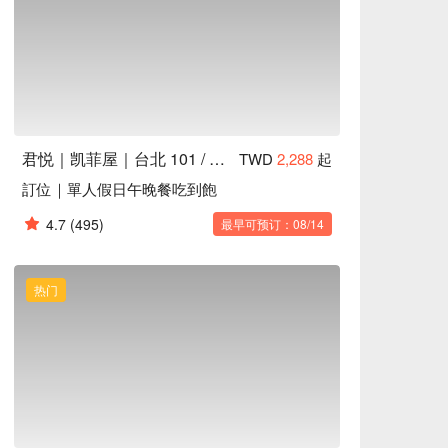
君悦｜凯菲屋｜台北 101 / 世贸站
TWD
2,288
起
訂位｜單人假日午晚餐吃到飽
4.7
(495)
最早可预订：08/14
热门