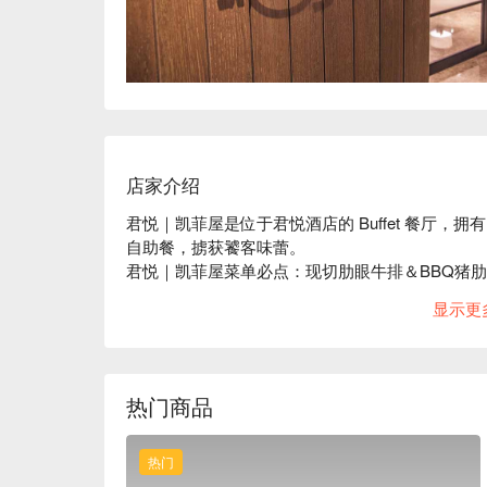
店家介绍
君悦｜凯菲屋是位于君悦酒店的 Buffet 餐厅
自助餐，掳获饕客味蕾。

君悦｜凯菲屋菜单必点：现切肋眼牛排＆BBQ猪肋
君悦｜凯菲屋评价：Google 4.1 星好评推荐

显示更
君悦｜凯菲屋推荐：占地 200 坪，开放式厨房
大片落地窗洒落的自然光让用餐时更舒适明亮，也
君悦｜凯菲屋订位、君悦｜凯菲屋优惠信息立刻查看
热门商品
热门