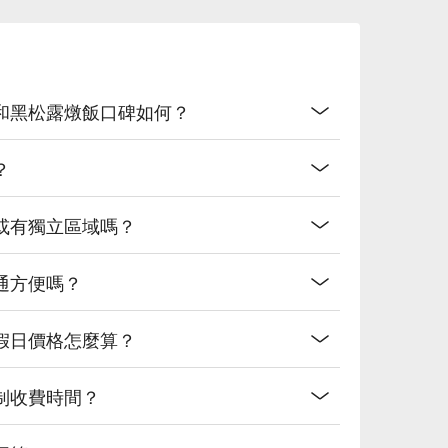
和黑松露燉飯口碑如何？
？
或有獨立區域嗎？
通方便嗎？
假日價格怎麼算？
制收費時間？