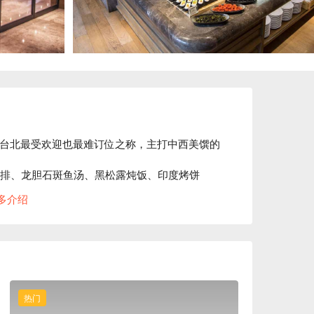
，拥有台北最受欢迎也最难订位之称，主打中西美馔的
排、龙胆石斑鱼汤、黑松露炖饭、印度烤饼

多介绍
令人耳目一新，主打清新自然的北欧极简时尚风格，
增添了悠闲氛围。

⬇︎
热门