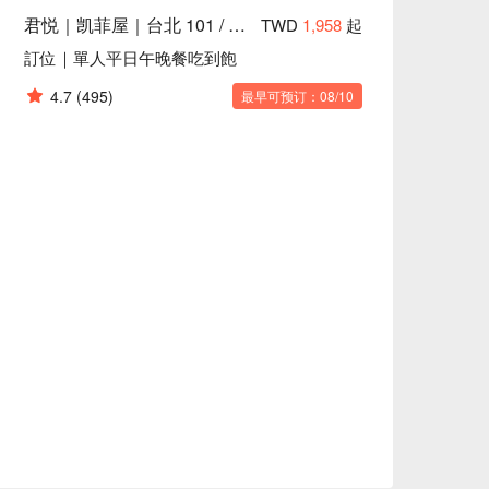
君悦｜凯菲屋｜台北 101 / 世贸站
TWD
1,958
起
訂位｜單人平日午晚餐吃到飽
4.7
(495)
最早可预订：08/10