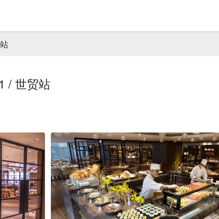
贸站
 / 世贸站