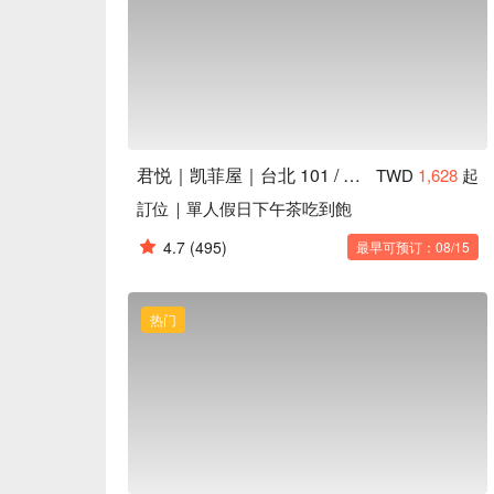
君悦｜凯菲屋｜台北 101 / 世贸站
TWD
1,628
起
訂位｜單人假日下午茶吃到飽
4.7
(495)
最早可预订：08/15
热门