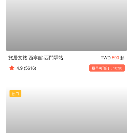
旅居文旅 西寧館-西門驛站
TWD
590
起
4.9
(5616)
最早可预订：10:30
热门