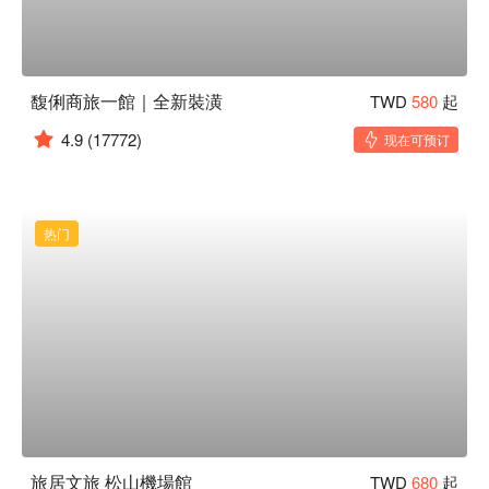
馥俐商旅一館｜全新裝潢
TWD
580
起
4.9
(17772)
现在可预订
热门
旅居文旅 松山機場館
TWD
680
起