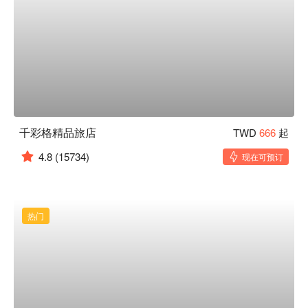
千彩格精品旅店
TWD
666
起
4.8
(15734)
现在可预订
热门