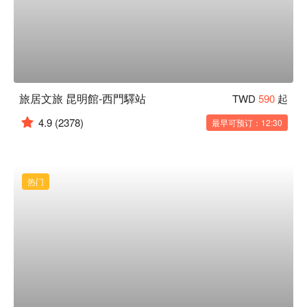
旅居文旅 昆明館-西門驛站
TWD
590
起
4.9
(2378)
最早可预订：12:30
热门