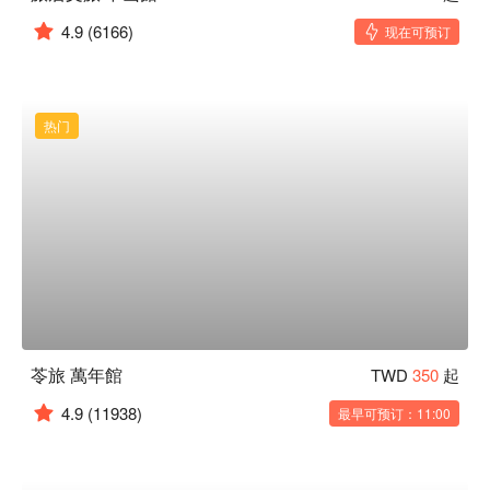
4.9
(6166)
现在可预订
热门
苓旅 萬年館
TWD
350
起
4.9
(11938)
最早可预订：11:00