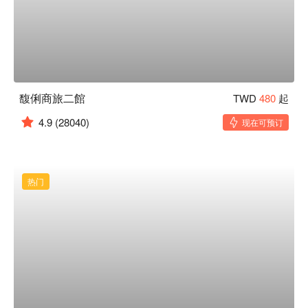
馥俐商旅二館
TWD
480
起
4.9
(28040)
现在可预订
热门