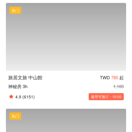
西路捷運站和雙連捷運站之間，步行三分鐘即達捷運站，拉近
您與台北的每一個角落。

热门
旅居文旅 中山館優惠、旅居文旅 中山館住宿方案、旅居文旅 
中山館休息方案立刻查看⬇︎
旅居文旅 中山館
TWD
780
起
神秘房 3h
1,180
4.9
(6151)
最早可预订：10:00
热门