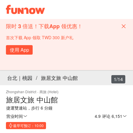
限时 3 倍送！下载App 领优惠！
首次下载 App 领取 TWD 300 新户礼
使用 App
台北｜桃园
/
旅居文旅 中山館
1/14
Zhongshan District
·
商旅 (Hotel)
旅居文旅 中山館
捷運雙連站，步行 6 分鐘
营业时间
4.9
·
评论 6,151
最早可预订：10:00