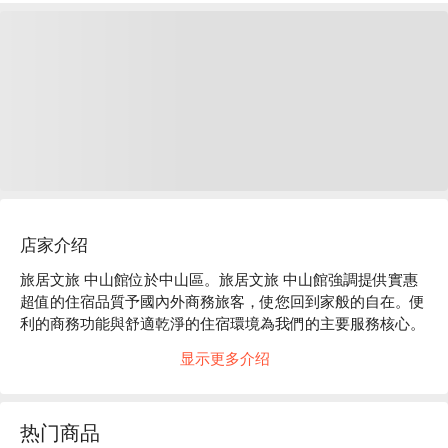
店家介绍
旅居文旅 中山館位於中山區。旅居文旅 中山館強調提供實惠
超值的住宿品質予國內外商務旅客，使您回到家般的自在。便
利的商務功能與舒適乾淨的住宿環境為我們的主要服務核心。

旅居文旅 中山館評價：Google 4.5 星。

显示更多介绍
旅居文旅 中山館推薦：入住旅居文旅 中山館，讓你輕鬆探索
熱門景點和餐飲選擇。坐落於中山區辦公商務大樓、中山北路
精品街、購物百貨娛樂天堂之交集地，近馬偕醫院且六十分鐘
热门商品
車程可抵達桃園國際機場，地理位置便利性高。位於捷運民權