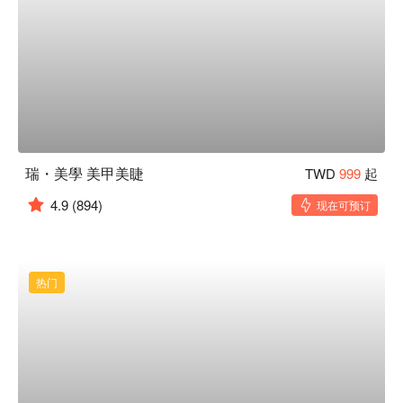
瑞・美學 美甲美睫
TWD
999
起
4.9
(894)
现在可预订
热门