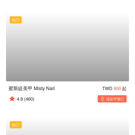
热门
蜜斯緹美甲 Misty Nail
TWD
600
起
4.8
(460)
现在可预订
热门