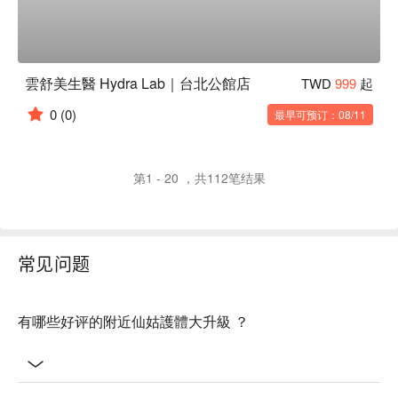
雲舒美生醫 Hydra Lab｜台北公館店
TWD
999
起
0
(0)
最早可预订：08/11
第1 - 20 ，共112笔结果
常见问题
有哪些好评的附近仙姑護體大升級 ？