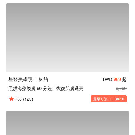
星醫美學院 士林館
TWD
999
起
黑鑽海藻煥膚 60 分鐘｜恢復肌膚透亮
3,000
4.6
(123)
最早可预订：08/10