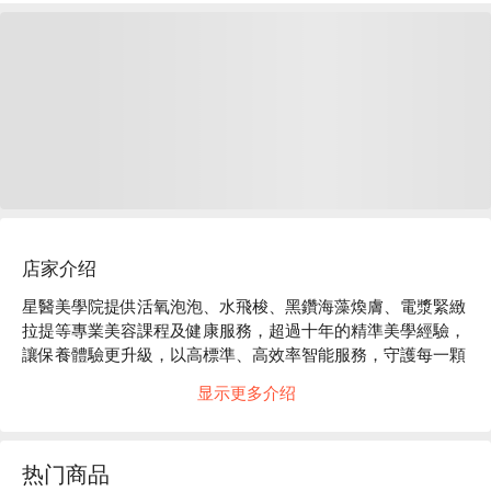
店家介绍
星醫美學院提供活氧泡泡、水飛梭、黑鑽海藻煥膚、電漿緊緻
拉提等專業美容課程及健康服務，超過十年的精準美學經驗，
讓保養體驗更升級，以高標準、高效率智能服務，守護每一顆
想變美的心。

显示更多介绍
星醫美學院評價：Google 5 星

星醫美學院 士林館服務 : 健康、保養、保健

星醫美學院 士林館預約、星醫美學院 士林館價格、星醫美學
热门商品
院 士林館優惠立刻查看 ⬇︎