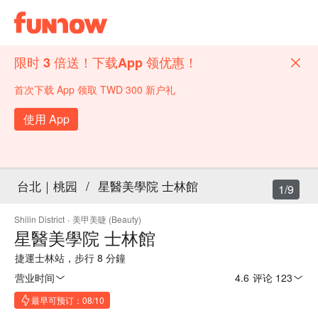
限时 3 倍送！下载App 领优惠！
首次下载 App 领取 TWD 300 新户礼
使用 App
台北｜桃园
/
星醫美學院 士林館
1/9
Shilin District
·
美甲美睫 (Beauty)
星醫美學院 士林館
捷運士林站，步行 8 分鐘
营业时间
4.6
·
评论 123
最早可预订：08/10