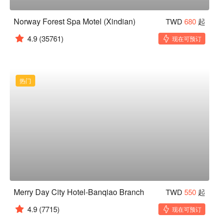
Norway Forest Spa Motel (Xindian)
TWD
680
起
4.9
(35761)
现在可预订
热门
Merry Day City Hotel-Banqiao Branch
TWD
550
起
4.9
(7715)
现在可预订