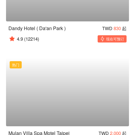
Dandy Hotel ( Da'an Park )
TWD
830
起
4.9
(12214)
现在可预订
热门
Mulan Villa Spa Motel Taipei
TWD
2,000
起