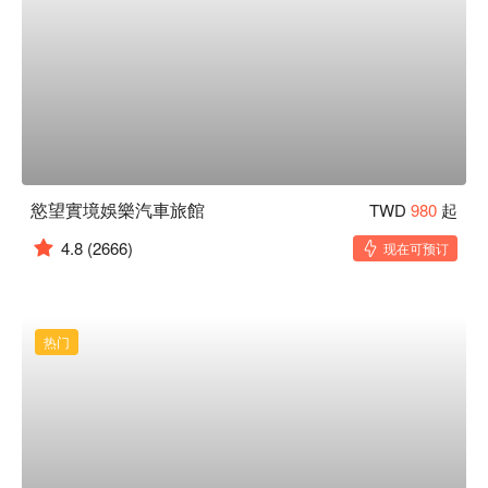
慾望實境娛樂汽車旅館
TWD
980
起
4.8
(2666)
现在可预订
热门