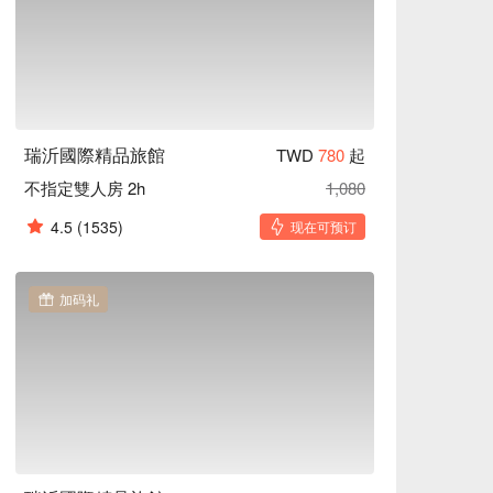
瑞沂國際精品旅館
TWD
780
起
不指定雙人房 2h
1,080
4.5
(1535)
现在可预订
加码礼