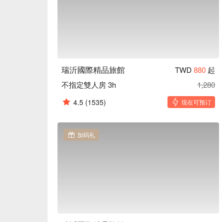
瑞沂國際精品旅館
TWD
880
起
不指定雙人房 3h
1,280
4.5
(1535)
现在可预订
加码礼