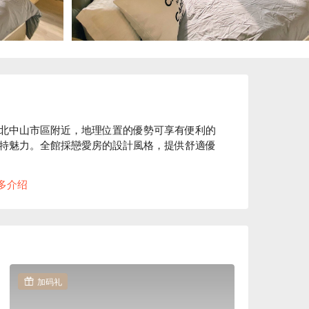
北中山市區附近，地理位置的優勢可享有便利的
特魅力。全館採戀愛房的設計風格，提供舒適優
山區精華商務地段，在快節奏的台北市區裡，提
多介绍
麗、設備齊全新穎，提供寬敞明亮的客房，搭配
讓旅客體驗優質的住宿服務。

宿方案、瑞沂國際精品旅館休息方案立刻查看⬇︎
加码礼