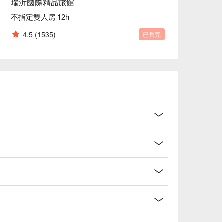
瑞沂國際精品旅館
不指定雙人房 12h
4.5
(1535)
已售完