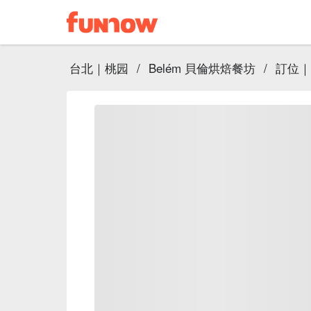
台北｜桃园
/
Belém 貝倫烘焙餐坊
/
訂位｜