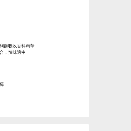
利麵吸收香料精華
合，辣味適中
擇