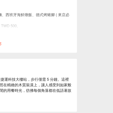
、西班牙海鮮燉飯、德式烤豬腳 ( 來店必
TWD 500。
現場安排用餐空間。
部
捷運科技大樓站，步行僅需 5 分鐘。這裡
照在精緻的木質裝潢上，讓人感受到如家般
閒的用餐時光，彷彿每個角落都在低語著故
和德式烤豬腳成為點綴這場聚會的完美催化
換到微醺與放鬆的境界。
