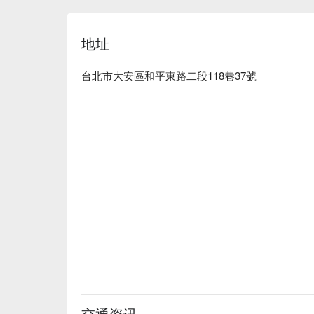
🤩 玩樂情報

地址
人均消費：店內低消為一人 1 杯飲品 or 1 份餐點 ，均
適合情境：一人獨享、兩人約會、多人聚餐、日常
殊節日、慶生

台北市大安區和平東路二段118巷37號
貼心服務：私人包廂、親子友善、素食友善

🍳 主廚推薦

【麻辣小卷蛤蠣麵】麻辣鮮香，海味十足

【龍蝦醬海鮮麵】濃郁龍蝦醬，海鮮豐富

【西班牙海鮮燉飯】飯粒吸滿海鮮精華，香氣四溢

【德式烤豬腳】外皮酥脆，肉質軟嫩

🍽️ ️ 口碑必點

【脆皮香料烤雞腿義大利麵】雞腿外酥內嫩，義大
【蛤蠣義大利麵拌炒麻辣小卷】蛤蠣與小卷完美結
🥤 特色飲品

【熱美式咖啡】純淨咖啡香，回味無窮

【冰水果茶】清爽水果香，解渴怡人

交通资讯