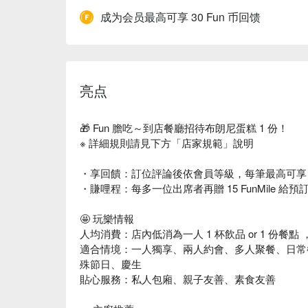
成为会员最高可享 30 Fun 币回馈
亮点
🎁 Fun 膽吃～到店餐廳招待布朗尼蛋糕 1 份！
※ 詳細規則請見下方「店家規範」說明
・享回饋：訂位評論後依會員等級，每筆最高可享 30 F
・賺哩程：每多一位出席者再贈 15 FunMile 
🤩 玩樂情報
人均消費：店內低消為一人 1 杯飲品 or 1 份餐點 ，
適合情境：一人獨享、兩人約會、多人聚餐、日常
殊節日、慶生
貼心服務：私人包廂、親子友善、素食友善