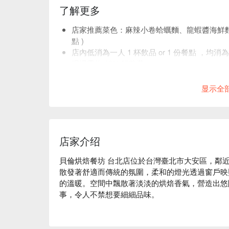
了解更多
店家推薦菜色：
麻辣小卷蛤蠣麵、龍蝦醬海鮮麵
點 )
店內低消為一人 1 杯飲品 or 1 份餐點 ，均消為 
現場需收 10% 服務費。
貼心提醒：預訂前請選取正確用餐人數，以利
显示全
店家介绍
貝倫烘焙餐坊 台北店位於台灣臺北市大安區，鄰近
散發著舒適而傳統的氛圍，柔和的燈光透過窗戶映
的溫暖。空間中飄散著淡淡的烘焙香氣，營造出悠
事，令人不禁想要細細品味。

在這樣的氛圍中，麻辣小卷蛤蠣麵、龍蝦醬海鮮麵
劑，這些招牌元素昇華整體用餐體驗，讓人一秒切