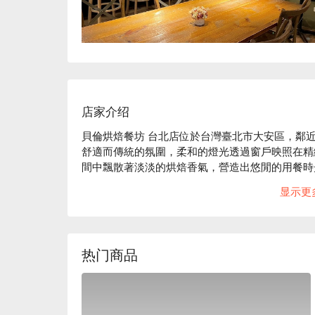
店家介绍
貝倫烘焙餐坊 台北店位於台灣臺北市大安區，鄰近
舒適而傳統的氛圍，柔和的燈光透過窗戶映照在精
間中飄散著淡淡的烘焙香氣，營造出悠閒的用餐時
要細細品味。

显示更
在這樣的氛圍中，麻辣小卷蛤蠣麵、龍蝦醬海鮮麵
這些招牌元素昇華整體用餐體驗，讓人一秒切換到
热门商品
🤩 玩樂情報

人均消費：店內低消為一人 1 杯飲品 or 1 份餐點 ，均
適合情境：一人獨享、兩人約會、多人聚餐、日常
日、慶生
