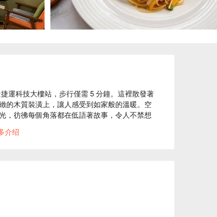
捷運科技大樓站，步行僅需 5 分鐘。這裡散發著
緻的木質裝潢上，讓人感受到如家般的溫暖。空
光，彷彿每個角落都在低語著故事，令人不禁想
多介绍
和德式烤豬腳成為點綴這場聚會的完美催化劑，
微醺與放鬆的境界。

消為 TWD 500

餐廳、家庭聚餐、朋友聚餐、公司聚餐、特殊節