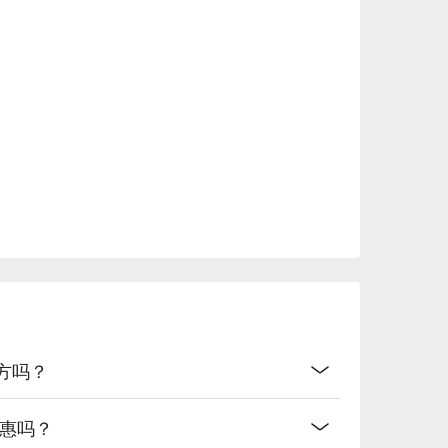
利麵吸收香料精華

合，辣味適中



地方吗？
优惠吗？