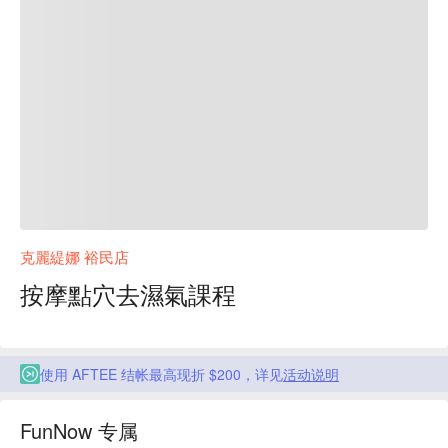
克麗緹娜 裕民店
按摩點穴去濕氣課程
使用 AFTEE 结帐最高现折 $200，详见
活动说明
FunNow 专属