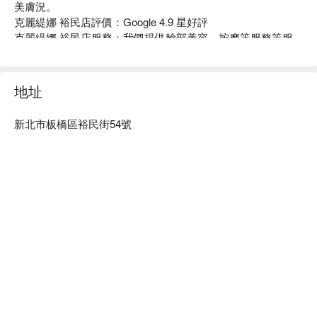
美膚況。

克麗緹娜 裕民店評價：Google 4.9 星好評

克麗緹娜 裕民店服務：我們提供臉部美容、按摩等服務等服
務

克麗緹娜 裕民店推薦：專業團隊會依照每個人不同的狀態，
提供專業且客製化的服務，評估、建議、皮膚狀況、尊重與溝
地址
通，再安排最適合的方案搭配。

克麗緹娜 裕民店預約、克麗緹娜 裕民店價格、克麗緹娜 裕民
新北市板橋區裕民街54號
店優惠立刻查看 ⬇︎