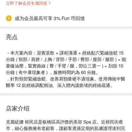
立即了解会员专属回馈
成为会员最高可享 3% Fun 币回馈
亮点
・本方案內容：迎賓茶飲 + 課程溝通 + 經絡點穴緊繃放鬆 15
分鐘 ( 頸部 / 肩膀 / 上胸 / 背部 / 手部 / 臀部 / 腹部 / 腿部 ) + 能
量儀油壓，緊實曲線 ( 臀 / 手臂 / 腿，部位三選一 ) + 刮痧 10
分鐘 ( 有中暑現象者 ) ，服務時間約為 60 分鐘。
．針對頸部緊繃放鬆、改善肩頸僵硬不適現象。使用傳統中醫
醫學 12 款經絡調配精油、深入體內讓瘀堵的經絡疏通。
店家介绍
克麗緹娜 裕民店是板橋區高評價的美容 Spa 店。近裕民街夜
市，細心服務擁有老顧客，讓顧客透過定期的肌膚護理達到完