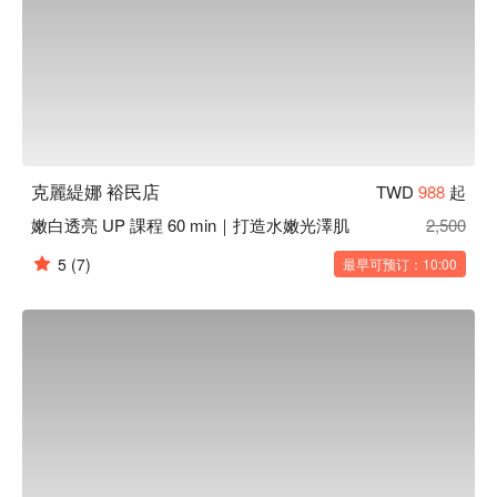
克麗緹娜 裕民店
TWD
988
起
嫩白透亮 UP 課程 60 min｜打造水嫩光澤肌
2,500
5
(7)
最早可预订：10:00