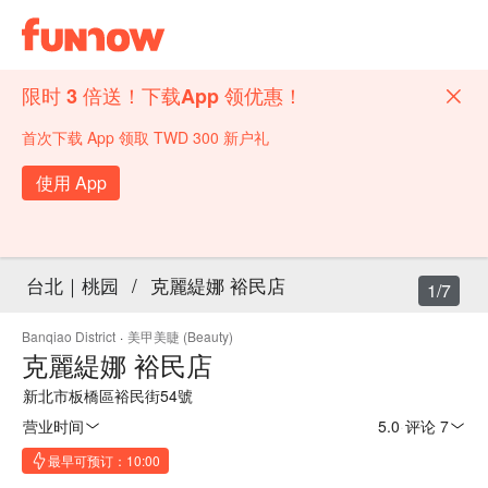
限时 3 倍送！下载App 领优惠！
首次下载 App 领取 TWD 300 新户礼
使用 App
台北｜桃园
/
克麗緹娜 裕民店
1/7
Banqiao District
·
美甲美睫 (Beauty)
克麗緹娜 裕民店
新北市板橋區裕民街54號
营业时间
5.0
·
评论 7
最早可预订：10:00