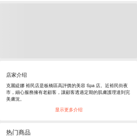
店家介绍
克麗緹娜 裕民店是板橋區高評價的美容 Spa 店。近裕民街夜
市，細心服務擁有老顧客，讓顧客透過定期的肌膚護理達到完
美膚況。

克麗緹娜 裕民店評價：Google 4.9 星好評

显示更多介绍
克麗緹娜 裕民店服務：我們提供臉部美容、按摩等服務等服
務

克麗緹娜 裕民店推薦：專業團隊會依照每個人不同的狀態，
热门商品
提供專業且客製化的服務，評估、建議、皮膚狀況、尊重與溝