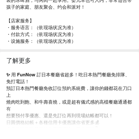
孩子的家庭、朋友聚会、约会和派对！
【店家服务】
・服务语言：（依现场状况为准）
・付款方式：（依现场状况为准）
・设施服务：（依现场状况为准）
了解更多
✨ 用 FunNow 訂日本餐廳省超多！吃日本熱門餐廳免排隊、
免打電話！
預訂日本熱門餐廳免收訂位預約系統費，讓你的錢都花在刀口
上
燒肉吃到飽、和牛壽喜燒，或是超有儀式感的高檔餐廳通通都
有
想要預付享優惠、還是先訂位再到現場結帳都可以！
日圓價格結帳＋各種信用卡優惠讓你省更多💰
多元化預約政策留給你滿滿彈性，馬上預訂👇