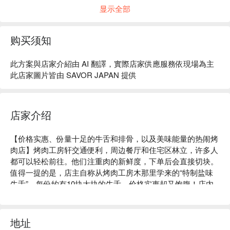
显示全部
购买须知
此方案與店家介紹由 AI 翻譯，實際店家供應服務依現場為主
此店家圖片皆由 SAVOR JAPAN 提供
店家介绍
【价格实惠、份量十足的牛舌和排骨，以及美味能量的热闹烤
肉店】烤肉工房轩交通便利，周边餐厅和住宅区林立，许多人
都可以轻松前往。他们注重肉的新鲜度，下单后会直接切块。
值得一提的是，店主自称从烤肉工房木那里学来的“特制盐味
牛舌”，每份约有10块大块的牛舌，价格实惠却又饱腹！店内
温馨舒适的桌椅均由店主亲手打造。餐厅最多可容纳40人，设
有桌椅和供单人用餐的吧台座位。他们也以酒水为傲，提供用
马克杯盛装的冰啤酒，与烤肉一起享用。婴儿车也可入内，非
地址
常适合带孩子的家庭、朋友聚会、约会和派对！
