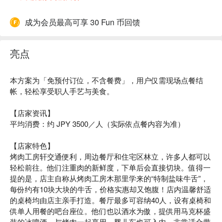
成为会员最高可享 30 Fun 币回馈
亮点
本方案为「免预付订位，不含餐费」，用户仅需现场点餐结
帐，轻松享受职人手艺与美食。
【店家资讯】
平均消费：约 JPY 3500／人（实际依点餐内容为准）
【店家特色】
烤肉工房轩交通便利，周边餐厅和住宅区林立，许多人都可以
轻松前往。他们注重肉的新鲜度，下单后会直接切块。值得一
提的是，店主自称从烤肉工房木那里学来的“特制盐味牛舌”，
每份约有10块大块的牛舌，价格实惠却又饱腹！店内温馨舒适
的桌椅均由店主亲手打造。餐厅最多可容纳40人，设有桌椅和
供单人用餐的吧台座位。他们也以酒水为傲，提供用马克杯盛
装的冰啤酒，与烤肉一起享用。婴儿车也可入内，非常适合带