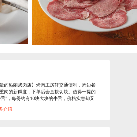
量的热闹烤肉店】烤肉工房轩交通便利，周边餐
重肉的新鲜度，下单后会直接切块。值得一提的
舌”，每份约有10块大块的牛舌，价格实惠却又
厅最多可容纳40人，设有桌椅和供单人用餐的吧
多介绍
冰啤酒，与烤肉一起享用。婴儿车也可入内，非