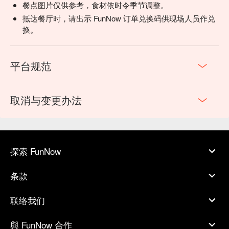
餐点图片仅供参考，食材依时令季节调整。
抵达餐厅时，请出示 FunNow 订单兑换码供现场人员作兑
🍽 漂亮廣式海鮮菜單必點菜色：
糖醋珊瑚咕咾肉
、干貝龍膽
换。
魚奶湯、
琥珀核桃蝦球
( 還沒看到圖片就口水直流，還不趕快往下滑嗎? )
平台规范
取消与变更办法
探索 FunNow
条款
联络我们
與 FunNow 合作