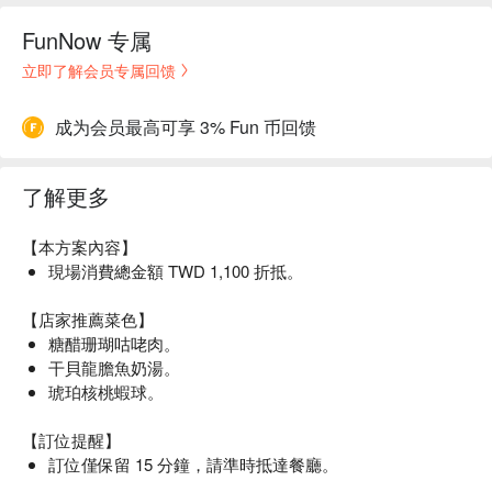
FunNow 专属
立即了解会员专属回馈
成为会员最高可享 3% Fun 币回馈
了解更多
【本方案內容】
現場消費總金額 TWD 1,100 折抵。
【店家推薦菜色】
糖醋珊瑚咕咾肉。
干貝龍膽魚奶湯。
琥珀核桃蝦球。
【訂位提醒】
訂位僅保留 15 分鐘，請準時抵達餐廳。