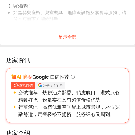
【貼心提醒】
如需嬰兒座椅、兒童餐具、無障礙設施及素食等服務，請
於本頁面下方欄位註明。
恕不接受指定座位，特別需求將視現場實際狀況與座位安
排而定。
显示全部
預訂前請選取正確用餐人數，以利現場安排用餐空間。
若多人同行欲各別預訂，可使用揪團功能，以避免系統分
配至不同座位。
店家资讯
請穿著端莊。
-
AI 摘要
Google 口碑推荐
【本方案內容】
烧鹅首选
评分：4.3 星
・現場消費總金額 TWD 1,100 折抵。
必试推荐：
烧鹅油亮酥香、鸭皮脆口，港式点心
【店家推薦菜色】
精致好吃，份量实在又有超值价格优势。
・糖醋珊瑚咕咾肉。
行前笔记：
高档优雅空间配上城市景观，座位宽
・干貝龍膽魚奶湯。
敞舒适，用餐轻松不拥挤，服务细心又周到。
・琥珀核桃蝦球。
【訂位提醒】
・訂位僅保留 15 分鐘，請準時抵達餐廳。
店家介绍