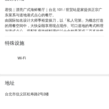
【貼心提醒】
・如需嬰兒座椅、兒童餐具、無障礙設施及素食等服務，請於
君悦｜漂亮广式海鲜餐厅｜台北 101 / 世贸站是家提供正宗广
本頁面下方欄位註明。
东菜系与道地港式点心的餐厅。

・恕不接受指定座位，特別需求將視現場實際狀況與座位安排
由国际知名设计大师季裕棠操刀，以「私人宅第」为概念打造
而定。
的用餐空间中，大快朵颐享用现点现作、可口道地的粤式料理
・預訂前請選取正確用餐人數，以利現場安排用餐空間。
与港式点心。搭配私房海鲜料理佐以十余种香茗或二百多款世
・若多人同行欲各別預訂，可使用揪團功能，以避免系統分配
界各地佳酿，美味尽在唇齿间。

至不同座位。
君悦｜漂亮广式海鲜餐厅菜单必点：糖醋珊瑚咕咾肉、干贝龙
特殊设施
・請穿著端莊。
胆鱼奶汤、琥珀核桃虾球。

君悦｜漂亮广式海鲜餐厅评价：Google 4.3 好评推荐

君悦｜漂亮广式海鲜餐厅推荐：装潢与以往的中式餐厅不同，
Wi-Fi
采用白色调的壁纸与原木材质的桌椅，整体让人感到明亮放
松。

君悦｜漂亮广式海鲜餐厅订位、君悦｜漂亮广式海鲜餐厅优惠
信息立刻查看⬇︎
地址
台北市信义区松寿路2号2楼