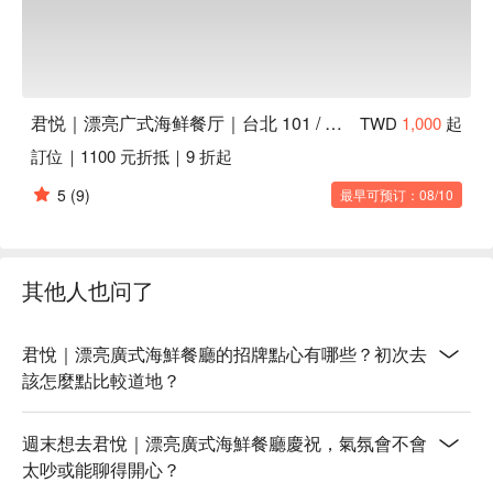
君悦｜漂亮广式海鲜餐厅｜台北 101 / 世贸站
TWD
1,000
起
訂位｜1100 元折抵｜9 折起
5
(9)
最早可预订：08/10
其他人也问了
君悅｜漂亮廣式海鮮餐廳的招牌點心有哪些？初次去
該怎麼點比較道地？
週末想去君悅｜漂亮廣式海鮮餐廳慶祝，氣氛會不會
太吵或能聊得開心？