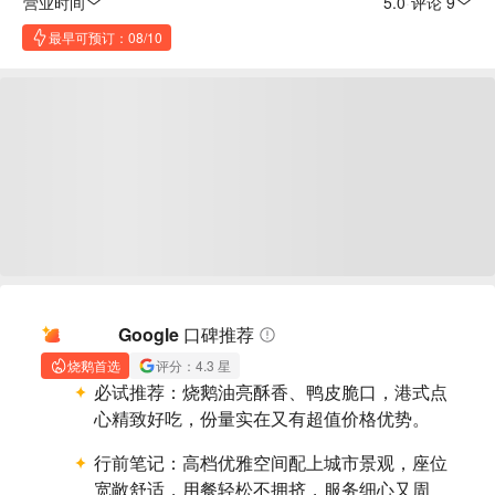
营业时间
5.0
·
评论 9
最早可预订：08/10
AI 摘要
Google 口碑推荐
烧鹅首选
评分：4.3 星
必试推荐：
烧鹅油亮酥香、鸭皮脆口，港式点
心精致好吃，份量实在又有超值价格优势。
行前笔记：
高档优雅空间配上城市景观，座位
宽敞舒适，用餐轻松不拥挤，服务细心又周