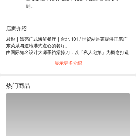
到。
店家介绍
君悦｜漂亮广式海鲜餐厅｜台北 101 / 世贸站是家提供正宗广
东菜系与道地港式点心的餐厅。

由国际知名设计大师季裕棠操刀，以「私人宅第」为概念打造
的用餐空间中，大快朵颐享用现点现作、可口道地的粤式料理
显示更多介绍
与港式点心。搭配私房海鲜料理佐以十余种香茗或二百多款世
界各地佳酿，美味尽在唇齿间。

君悦｜漂亮广式海鲜餐厅菜单必点：糖醋珊瑚咕咾肉、干贝龙
热门商品
胆鱼奶汤、琥珀核桃虾球。

君悦｜漂亮广式海鲜餐厅评价：Google 4.3 好评推荐

君悦｜漂亮广式海鲜餐厅推荐：装潢与以往的中式餐厅不同，
采用白色调的壁纸与原木材质的桌椅，整体让人感到明亮放
松。

君悦｜漂亮广式海鲜餐厅订位、君悦｜漂亮广式海鲜餐厅优惠
信息立刻查看⬇︎