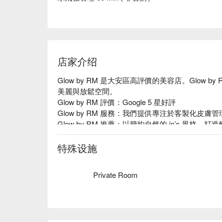
店家介绍
Glow by RM 是大安區高評價的美容店。Glow
美麗與放鬆空間。 

Glow by RM 評價：Google 5 星好評

Glow by RM 服務：我們提供專注於客製化皮
Glow by RM 推薦：以簡約自然的 in’s 風
地方，更是讓你放鬆、享受片刻寧靜的避風港。我
柔和的燈光、質感傢俱到精選的護理產品，每一處
特殊设施
的陪伴。

Glow by RM 預約、Glow by RM 價格、Glow b
Private Room