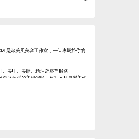
 by RM 是歐美風美容工作室，一個專屬於你的
膚管理、美甲、美睫、精油舒壓等服務

格，打造輕奢又溫暖的美容體驗。這裡不只是變美的
們的空間設計融合了小清新與美式氛圍，從
細節都為了讓你感受到高品質的服務與溫暖
y RM 優惠立刻查看 ⬇︎