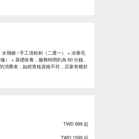
+ 水飛梭 / 手工清粉刺（二選一） + 冰垂毛
儀） + 基礎保養，服務時間約為 60 分鐘。
此方案的消費者，如經查核資格不符，店家有權於
TWD 999 起
TWD 1599 起