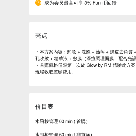
成为会员最高可享 3% Fun 币回馈
亮点
・本方案內容：卸妝 + 洗臉 + 熱蒸 + 鏟皮去角質 
孔收斂 + 精華液 + 敷膜（淨痘調理面膜、配合光譜
・首購價格僅限第一次於 Glow by RM 體驗
現場收取差額費用。
价目表
水飛梭管理 60 min ( 首購）
水飛梭管理 60 min ( 非首購）