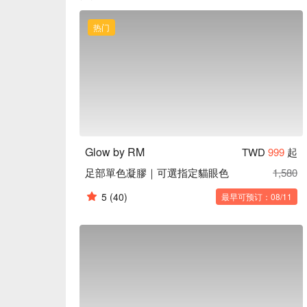
热门
Glow by RM
TWD
999
起
足部單色凝膠｜可選指定貓眼色
1,580
5
(40)
最早可预订：08/11