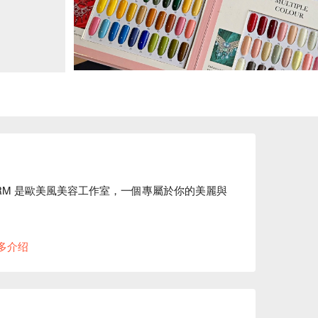
 by RM 是歐美風美容工作室，一個專屬於你的美麗與
膚管理、美甲、美睫、精油舒壓等服務

多介绍
格，打造輕奢又溫暖的美容體驗。這裡不只是變美的地
的空間設計融合了小清新與美式氛圍，從柔和的
為了讓你感受到高品質的服務與溫暖的陪伴。

y RM 優惠立刻查看 ⬇︎