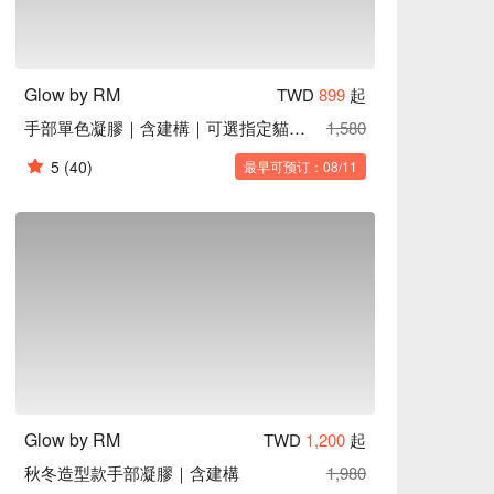
Glow by RM
TWD
899
起
手部單色凝膠｜含建構｜可選指定貓眼色
1,580
5
(40)
最早可预订：08/11
Glow by RM
TWD
1,200
起
秋冬造型款手部凝膠｜含建構
1,980