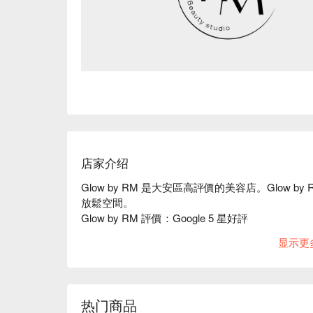
店家介绍
Glow by RM 是大安區高評價的美容店。Glow
放鬆空間。 

Glow by RM 評價：Google 5 星好評

Glow by RM 服務：我們提供專注於客製化皮
显示更
Glow by RM 推薦：以簡約自然的 in’s 風
方，更是讓你放鬆、享受片刻寧靜的避風港。我們
燈光、質感傢俱到精選的護理產品，每一處細節都
Glow by RM 預約、Glow by RM 價格、Glow b
热门商品