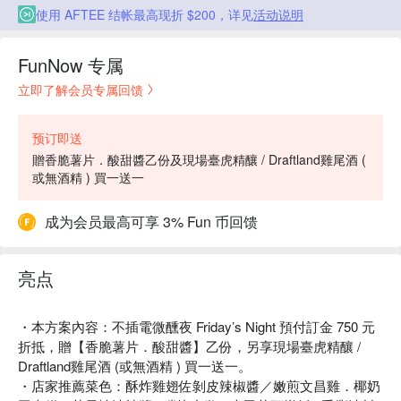
使用 AFTEE 结帐最高现折 $200，详见
活动说明
FunNow 专属
立即了解会员专属回馈
预订即送
贈香脆薯片．酸甜醬乙份及現場臺虎精釀 / Draftland雞尾酒 (
或無酒精 ) 買一送一
成为会员最高可享 3% Fun 币回馈
亮点
・本方案內容：不插電微醺夜 Friday’s Night 預付訂金 750 元
折抵，贈【香脆薯片．酸甜醬】乙份，另享現場臺虎精釀 /
Draftland雞尾酒 (或無酒精 ) 買一送一。
・店家推薦菜色：酥炸雞翅佐剝皮辣椒醬／嫩煎文昌雞．椰奶