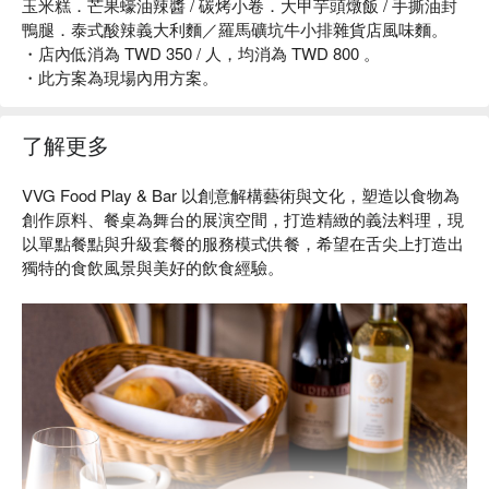
玉米糕．芒果蠔油辣醬 / 碳烤小卷．大甲芋頭燉飯 / 手撕油封
鴨腿．泰式酸辣義大利麵／羅馬礦坑牛小排雜貨店風味麵。
・店內低消為 TWD 350 / 人，均消為 TWD 800 。
・此方案為現場內用方案。
了解更多
VVG Food Play & Bar 以創意解構藝術與文化，塑造以食物為
創作原料、餐桌為舞台的展演空間，打造精緻的義法料理，現
以單點餐點與升級套餐的服務模式供餐，希望在舌尖上打造出
獨特的食飲風景與美好的飲食經驗。