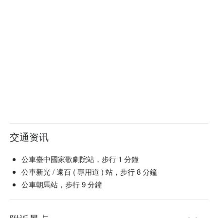
適合情境：浪漫約會、多人聚餐、日常餐廳、餐酒館

貼心服務：私人包廂

👨‍🍳 主廚推薦

【爐烤香草堅果芥末羊排】香草氣息中和堅果芥末的濃郁

【茴香味噌蜜蘋果燉連珍豬】味噌滲透豬肉，蜜蘋果增添甜香

【炭烤五香胡椒海鮮佐阿根廷青醬】胡椒帶出海鮮鮮甜，青醬
清新

【參巴醬烤魚】參巴醬辣香包裹魚肉，外酥內嫩

🍽️ 口碑必點

【碳烤小卷．大甲芋頭燉飯】小卷鮮嫩，芋頭燉飯滑順入味

交通资讯
【肉骨茶．蓮貞豬肋排燉飯】肉骨茶濃厚，豬肋排柔嫩

【炙烤龍蝦尾．漁夫海鮮麵】龍蝦尾鮮甜，麵條吸滿海鮮精華

【市場現流魚，季節時蔬．主廚醬汁】魚肉鮮嫩，搭配時蔬爽
公車臺中國家歌劇院站，步行 1 分鐘
脆

公車新光 / 遠百 ( 專用道 ) 站，步行 8 分鐘
公車朝馬站，步行 9 分鐘
🥤 特色飲品

【VVG Theater 限定款調酒】果香濃郁，口感柔滑

【臺虎精釀啤酒】微苦清爽，口感清新
