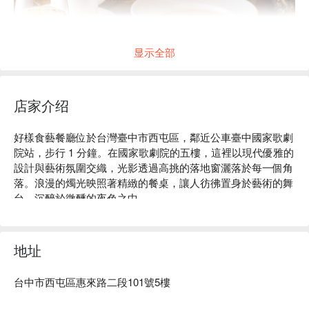
显示全部
店家介绍
好樣食藝餐廳位於台灣臺中市西屯區，鄰近公車臺中國家歌劇
院站，步行 1 分鐘。在國家歌劇院的五樓，這裡以現代優雅的
設計與藝術氛圍交織，光影透過高挑的落地窗灑落於每一個角
落。浪漫的燭光映照著精緻的餐桌，讓人彷彿置身於藝術的舞
獨特的美感空間與餐點規劃，特別適合聚會、婚宴、活動包
台，沉醉於微醺的夜色之中。

場、餐敘與尾牙活動。
在這樣的氛圍中，VVG Theater 限定款調酒、爐烤香草堅果芥
末羊排和茴香味噌蜜蘋果燉連珍豬等精選項目，成為提升聚會
地址
或用餐體驗的完美催化劑。

台中市西屯區惠來路二段101號5樓
🤩 玩樂情報

人均消費：均消 TWD 800，假日低消 TWD 400
