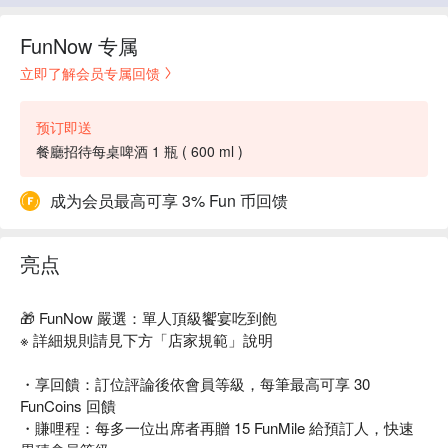
FunNow 专属
立即了解会员专属回馈
预订即送
餐廳招待每桌啤酒 1 瓶 ( 600 ml )
成为会员最高可享 3% Fun 币回馈
亮点
🎁 FunNow 嚴選：單人頂級饗宴吃到飽
※ 詳細規則請見下方「店家規範」說明
・享回饋：訂位評論後依會員等級，每筆最高可享 30
FunCoins 回饋
・賺哩程：每多一位出席者再贈 15 FunMile 給預訂人，快速