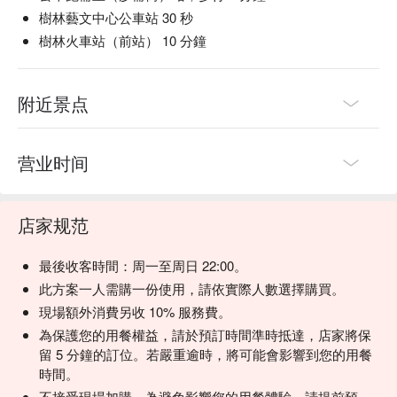
【奶油白蝦】白蝦鮮甜，奶油滑潤

樹林藝文中心公車站 30 秒
【絲瓜蛤蠣湯】絲瓜清甜，蛤蠣鮮美

樹林火車站（前站） 10 分鐘
【燒烤小肥牛】小肥牛油香四溢，微焦爽口

【BBQ 香豬排】豬排外酥內嫩，烤香四溢

【吮指香雞翅】雞翅酥脆多汁，香氣撲鼻

附近景点
【黑醬嫩雞丁】雞丁嫩滑，黑醬醇香

【炭烤天婦羅】天婦羅脆口，炭火香濃

营业时间
🥤 特色飲品

【啤酒喝到飽方案】多樣香氣，啤酒花微苦，清涼順口

💡 未成年請勿飲酒；禁止酒駕
店家规范
最後收客時間：周一至周日 22:00。
此方案一人需購一份使用，請依實際人數選擇購買。
現場額外消費另收 10% 服務費。
為保護您的用餐權益，請於預訂時間準時抵達，店家將保
留 5 分鐘的訂位。若嚴重逾時，將可能會影響到您的用餐
時間。
不接受現場加購，為避免影響您的用餐體驗，請提前預