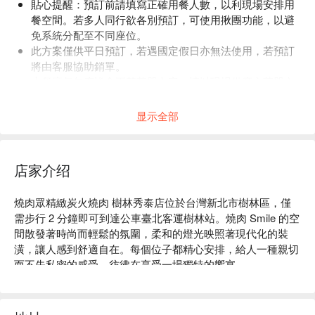
貼心提醒：預訂前請填寫正確用餐人數，以利現場安排用
餐空間。若多人同行欲各別預訂，可使用揪團功能，以避
免系統分配至不同座位。
此方案僅供平日預訂，若遇國定假日亦無法使用，若預訂
將由客服協助銷單。
本餐廳每年度皆會更替菜單內容，請以現場供應之菜單內
容為主，感謝。
显示全部
店家介绍
燒肉眾精緻炭火燒肉 樹林秀泰店位於台灣新北市樹林區，僅
需步行 2 分鐘即可到達公車臺北客運樹林站。燒肉 Smile 的空
間散發著時尚而輕鬆的氛圍，柔和的燈光映照著現代化的裝
潢，讓人感到舒適自在。每個位子都精心安排，給人一種親切
而不失私密的感受，彷彿在享受一場獨特的饗宴。

在這樣的環境中，香蔥牛舌與黃金六兩松阪豬成為提升用餐體
驗的完美催化劑，加上啤酒喝到飽方案，讓每次聚會都充滿歡