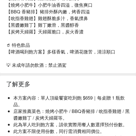
【燒烤小肥牛】小肥牛油香四溢，微焦爽口
【BBQ 香豬排】豬排外酥內嫩，烤香四溢
【吮指香雞翅】雞翅酥脆多汁，香氣撲鼻
【黑醬嫩雞丁】雞丁嫩滑，黑醬醇香
【炭烤天婦羅】天婦羅脆口，炭火香濃
🥤 特色飲品
【啤酒喝到飽方案】多樣香氣，啤酒花微苦，清涼順口
💡 未成年請勿飲酒；禁止酒駕
了解更多
本方案內容：單人頂級饗宴吃到飽 $659｜每桌贈 1 瓶飲
品。
店家推薦菜色：燒烤小肥牛 / BBQ香豬排 / 吮指香雞翅 / 黑
醬嫩雞丁 / 炭烤天婦羅等。
此為單人吃到飽方案，請依實際用餐人數選擇預付份數。
此方案不限使用份數，同行需消費相同價位。