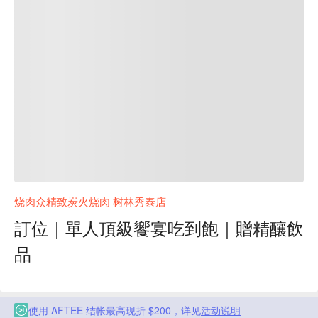
烧肉众精致炭火烧肉 树林秀泰店
訂位｜單人頂級饗宴吃到飽｜贈精釀飲
品
使用 AFTEE 结帐最高现折 $200，详见
活动说明