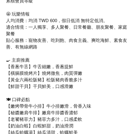
累積會員等級
🤩 玩樂情報
人均消費：均消 TWD 600，假日低消 無特定低消。
適合情境：一人獨享、多人聚餐、日常餐廳、朋友聚餐、家庭
聚餐
貼心服務：寵物友善、吃到飽、肉食主義、爽吃海鮮、素食友
善、有無線網路
🍳 主廚推薦
【香蔥牛舌】牛舌細嫩，香蔥提鮮
【橫膈膜燒烤片】燒烤微焦，肉質彈嫩
【黃金六兩松阪豬】松阪豬肉香脆多汁
【鮮甜干貝】干貝鮮美，口感滑嫩
🍽️ 口碑必點
【嫩烤帶骨牛小排】牛小排嫩滑，骨香入味
【秘醬嫩肩牛排】嫩肩牛排醬香濃郁
【老饕豬菲力】豬菲力多汁，口感柔軟
【奶油白蝦】白蝦鮮甜，奶油滑潤
【絲瓜蛤蠣湯】絲瓜清甜，蛤蠣鮮美