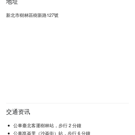
地址
樂與驚喜。這些精選項目不僅豐富了味蕾，更讓每次到訪都成
為值得珍藏的美好回憶。

新北市樹林區樹新路127號
🤩 玩樂情報

人均消費：均消 TWD 600，假日低消 無特定低消。

適合情境：一人獨享、多人聚餐、日常餐廳、朋友聚餐、家庭
聚餐

貼心服務：寵物友善、吃到飽、肉食主義、爽吃海鮮、素食友
善、有無線網路

🍳 主廚推薦

【香蔥牛舌】牛舌細嫩，香蔥提鮮

【橫膈膜燒烤片】燒烤微焦，肉質彈嫩

【黃金六兩松阪豬】松阪豬肉香脆多汁

【鮮甜干貝】干貝鮮美，口感滑嫩

交通资讯
🍽️ 口碑必點

【嫩烤帶骨牛小排】牛小排嫩滑，骨香入味

【秘醬嫩肩牛排】嫩肩牛排醬香濃郁

公車臺北客運樹林站，步行 2 分鐘
【老饕豬菲力】豬菲力多汁，口感柔軟

公車崑崙里（沙崙街）站，步行 6 分鐘