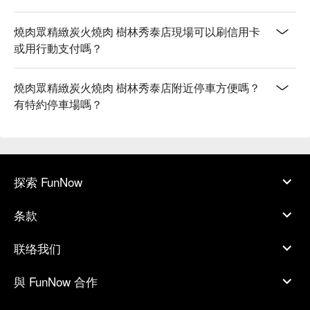
燒肉眾精緻炭火燒肉 樹林秀泰店現場可以刷信用卡
或用行動支付嗎？
燒肉眾精緻炭火燒肉 樹林秀泰店附近停車方便嗎？
有特約停車場嗎？
探索 FunNow
条款
联络我们
與 FunNow 合作