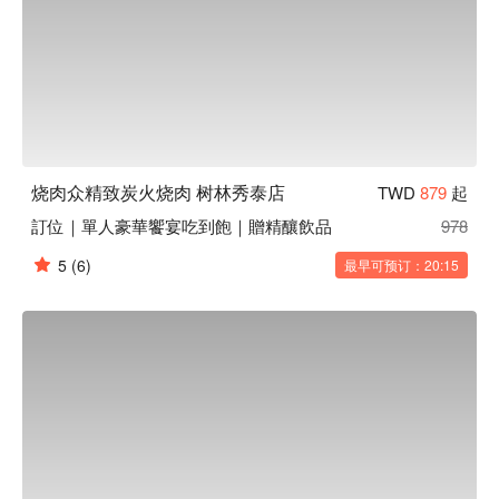
【絲瓜蛤蠣湯】絲瓜清甜，蛤蠣鮮美

【燒烤小肥牛】小肥牛油香四溢，微焦爽口

【BBQ 香豬排】豬排外酥內嫩，烤香四溢

【吮指香雞翅】雞翅酥脆多汁，香氣撲鼻

【黑醬嫩雞丁】雞丁嫩滑，黑醬醇香

【炭烤天婦羅】天婦羅脆口，炭火香濃

烧肉众精致炭火烧肉 树林秀泰店
TWD
879
起
🥤 特色飲品

【啤酒喝到飽方案】多樣香氣，啤酒花微苦，清涼順口

訂位｜單人豪華饗宴吃到飽｜贈精釀飲品
978
5
(6)
最早可预订：20:15
💡 未成年請勿飲酒；禁止酒駕