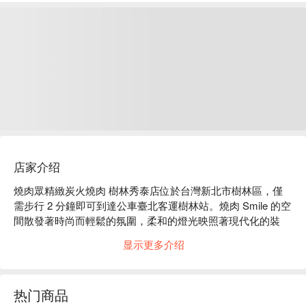
店家介绍
燒肉眾精緻炭火燒肉 樹林秀泰店位於台灣新北市樹林區，僅
需步行 2 分鐘即可到達公車臺北客運樹林站。燒肉 Smile 的空
間散發著時尚而輕鬆的氛圍，柔和的燈光映照著現代化的裝
潢，讓人感到舒適自在。每個位子都精心安排，給人一種親切
显示更多介绍
而不失私密的感受，彷彿在享受一場獨特的饗宴。

在這樣的環境中，香蔥牛舌與黃金六兩松阪豬成為提升用餐體
热门商品
驗的完美催化劑，加上啤酒喝到飽方案，讓每次聚會都充滿歡