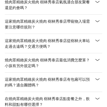
燒肉眾精緻炭火燒肉 樹林秀泰店氣氛適合朋友聚餐
還是約會嗎？
這家燒肉眾精緻炭火燒肉 樹林秀泰店帶寵物入場需
要注意哪些規則？
這家燒肉眾精緻炭火燒肉 樹林秀泰店從樹林火車站
走過去遠嗎？交通方便嗎？
燒肉眾精緻炭火燒肉 樹林秀泰店最低消費怎麼算？
小孩有另外規定嗎？
這家燒肉眾精緻炭火燒肉 樹林秀泰店有包廂可以預
約嗎？適合團體嗎？
在燒肉眾精緻炭火燒肉 樹林秀泰店點套餐之外，飲
料和甜點有哪些選擇？