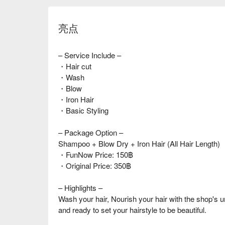
亮点
– Service Include –
・Hair cut
・Wash
・Blow
・Iron Hair
・Basic Styling
– Package Option –
Shampoo + Blow Dry + Iron Hair (All Hair Length)
・FunNow Price: 150฿
・Original Price: 350฿
– Highlights –
Wash your hair, Nourish your hair with the shop's u
and ready to set your hairstyle to be beautiful.