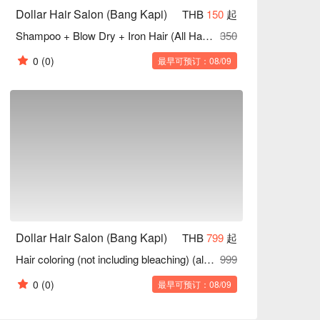
Dollar Hair Salon (Bang Kapi)
THB
150
起
Shampoo + Blow Dry + Iron Hair (All Hair Length)
350
0
(0)
最早可预订：08/09
Dollar Hair Salon (Bang Kapi)
THB
799
起
Hair coloring (not including bleaching) (all lengths)(120 min)
999
0
(0)
最早可预订：08/09