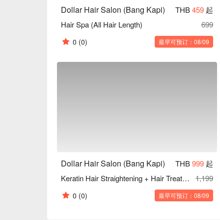
Dollar Hair Salon (Bang Kapi)
THB
459
起
Hair Spa (All Hair Length)
699
0
(0)
最早可预订：08/09
Dollar Hair Salon (Bang Kapi)
THB
999
起
Keratin Hair Straightening + Hair Treatment + Detox (All Hair Length)(240min)
1,199
0
(0)
最早可预订：08/09