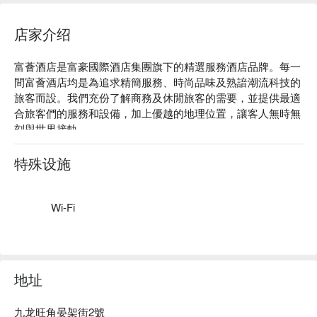
店家介绍
富薈酒店是富豪國際酒店集團旗下的精選服務酒店品牌。每一
間富薈酒店均是為追求精簡服務、時尚品味及熟諳潮流科技的
旅客而設。我們充份了解商務及休閒旅客的需要，並提供最適
合旅客們的服務和設備，加上優越的地理位置，讓客人無時無
刻與世界接軌。

富薈旺角酒店位於九龍著名旅遊旺區的中心，能讓住客發掘各
式各樣的娛樂、吃喝、本地探索及商務熱點。由酒店步行至大
特殊设施
型購物中心，甚至鄰近港鐵站，均在10分鐘內的步程。酒店是
一間精選服務酒店，為住客提供全面的無煙、品味及舒適的住
宿環境，是追求品味及高科技生活的商務旅客的睿智居停之
Wi-Fi
選。
地址
九龙旺角晏架街2號