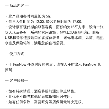
— 商品内容 —
・此产品服务时间最长为 5h。
・最早入住时间为 12:00, 最迟退房时间为 17:00。
・设计极富现代感的尊荟客房，面积约为16平方米，设有一张
双人床及备有一系列的实用设施，包括LCD液晶电视、兼备
USB和音频连接端口的多媒体设备、迷你电冰箱、风筒、电热
水壶及保险箱等，满足您的住宿需要。
— 使用方式 —
・于 FunNow 任选时段购买后，请在入座时出示 FunNow 兑
换码。
— 客户须知—
・如有特殊情况，酒店将提前通知停止销售。
・此优惠不能与其他优惠或折扣同时使用。
・如有任何争议，富荟旺角酒店保留最终决定权。