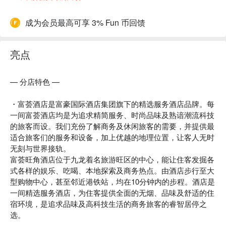
成为会员最高可享 3% Fun 币回馈
亮点
— 分店特色 —
・富荟酒店是富豪国际酒店集团旗下的精选服务酒店品牌。每
一间富荟酒店均是为追求精简服务、时尚品味及熟谙潮流科技
的旅客而设。我们充份了解商务及休闲旅客的需要，并提供最
适合旅客们的服务和设备，加上优越的地理位置，让客人无时
无刻与世界接轨。
富荟旺角酒店位于九龙着名旅游旺区的中心，能让住客发掘各
式各样的娱乐、吃喝、本地探索及商务热点。由酒店步行至大
型购物中心，甚至邻近港铁站，均在10分钟内的步程。酒店是
一间精选服务酒店，为住客提供全面的无烟、品味及舒适的住
宿环境，是追求品味及高科技生活的商务旅客的睿智居停之
选。