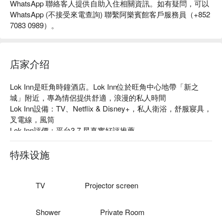
WhatsApp 聯絡客人提供自助入住相關資訊。如有疑問，可以
WhatsApp (不接受來電查詢) 聯繫阿樂賓館客戶服務員（+852
7083 0989）。
店家介绍
Lok Inn是旺角時鐘酒店。Lok Inn位於旺角中心地帶「新之
城」附近，專為情侶提供舒適，浪漫的私人時間

Lok Inn設備：TV、Netflix & Disney+，私人衛浴，舒服寢具，
叉電線，風筒

Lok Inn評價：平台3.7 星真實好評推薦

Lok Inn推薦：距離旺角地鐵站僅有 1 分鐘步行路程！自助時
鐘酒店

特殊设施
Lok Inn旺角時鐘酒店、Lok Inn自住時鐘酒店 優惠資訊立刻查
看⬇︎
TV
Projector screen
Shower
Private Room