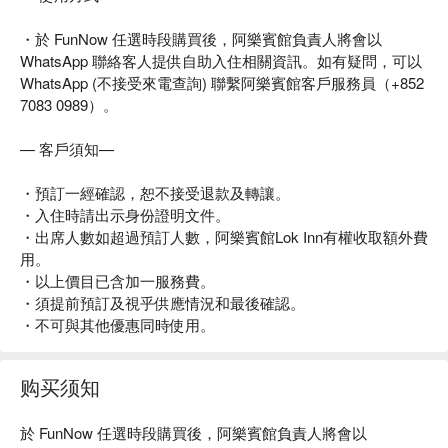
・於 FunNow 任選時段購買後，阿樂賓館負責人將會以
WhatsApp 聯絡客人提供自助入住相關資訊。如有疑問，可以
WhatsApp (不接受來電查詢) 聯繫阿樂賓館客戶服務員（+852
7083 0989）。
— 客戶須知—
・預訂一經確認，恕不接受退款及轉讓。
・入住時請出示身份證明文件。
・出席人數如超過預訂人數，阿樂賓館Lok Inn有權收取額外費
用。
・以上價目已含加一服務費。
・須提前預訂及視乎供應情況和最後確認。
・不可與其他優惠同時使用。
购买须知
於 FunNow 任選時段購買後，阿樂賓館負責人將會以