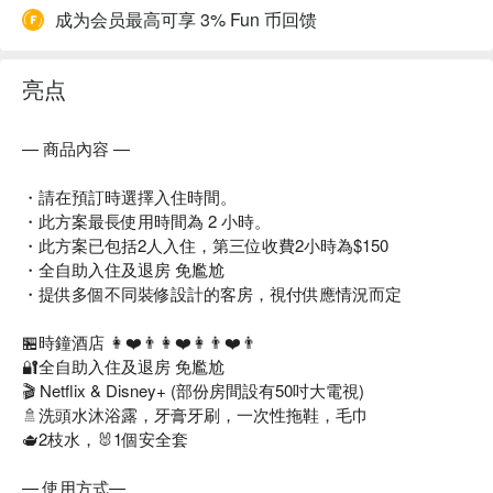
成为会员最高可享 3% Fun 币回馈
亮点
— 商品內容 —
・請在預訂時選擇入住時間。
・此方案最長使用時間為 2 小時。
・此方案已包括2人入住，第三位收費2小時為$150
・全自助入住及退房 免尷尬
・提供多個不同裝修設計的客房，視付供應情況而定
🏪時鐘酒店 👩❤️👨👩❤️👩👨❤️👨
🔐全自助入住及退房 免尷尬
🎬 Netflix & Disney+ (部份房間設有50吋大電視)
🚿洗頭水沐浴露，牙膏牙刷，一次性拖鞋，毛巾
🫖2枝水，🐰1個安全套
— 使用方式—