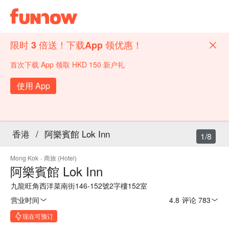
限时 3 倍送！下载App 领优惠！
首次下载 App 领取 HKD 150 新户礼
使用 App
香港
/
阿樂賓館 Lok Inn
1/8
Mong Kok
·
商旅 (Hotel)
阿樂賓館 Lok Inn
九龍旺角西洋菜南街146-152號2字樓152室
营业时间
4.8
·
评论 783
现在可预订