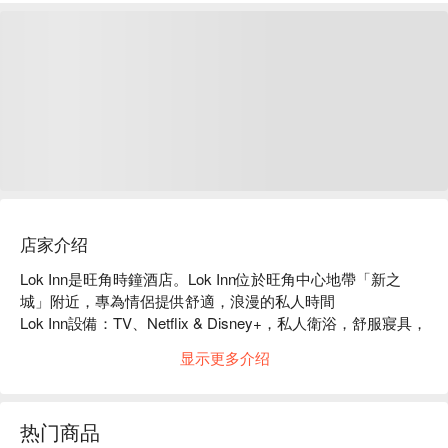
店家介绍
Lok Inn是旺角時鐘酒店。Lok Inn位於旺角中心地帶「新之
城」附近，專為情侶提供舒適，浪漫的私人時間

Lok Inn設備：TV、Netflix & Disney+，私人衛浴，舒服寢具，
叉電線，風筒

显示更多介绍
Lok Inn評價：FunNow 3.7 星真實好評推薦

Lok Inn推薦：距離旺角地鐵站僅有 1 分鐘步行路程！自助時
鐘酒店

热门商品
Lok Inn旺角時鐘酒店、Lok Inn自住時鐘酒店 優惠資訊立刻查