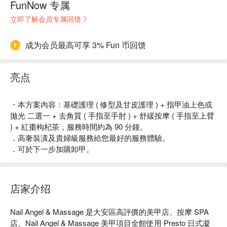
FunNow 专属
立即了解会员专属回馈
成为会员最高可享 3% Fun 币回馈
亮点
・本方案內容：基礎護理 ( 修型及甘皮護理 ) + 指甲油上色或
拋光 二選一 + 去角質 ( 手指至手肘 ) + 舒緩按摩 ( 手指至上臂
) + 紅棗枸杞茶，服務時間約為 90 分鐘。
．高奢裝潢及貴婦級服務給您最好的服務體驗。
．可於下一步加購卸甲。
店家介绍
Nail Angel & Massage 是大安區高評價的美甲店、按摩 SPA 
店。Nail Angel & Massage 美甲項目全館使用 Presto 日式凝