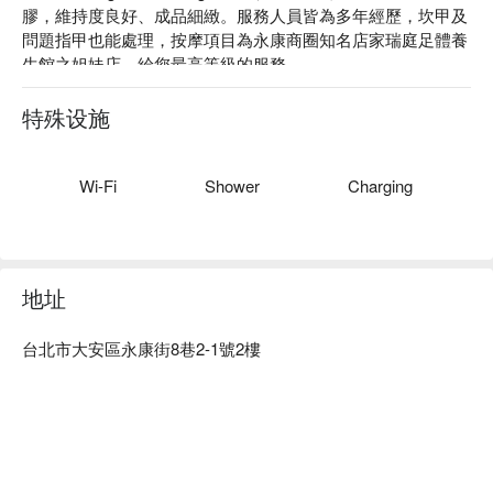
膠，維持度良好、成品細緻。服務人員皆為多年經歷，坎甲及
問題指甲也能處理，按摩項目為永康商圈知名店家瑞庭足體養
生館之姐妹店，給您最高等級的服務。

Nail Angel & Massage 服務：提供美甲、按摩等服務。

Nail Angel & Massage 推薦：貴婦級的服務以及舒適、奢華裝
特殊设施
潢，Nail Angel & Massage 長期為多位藝人服務，隱密度高、
服務優質！

Nail Angel & Massage 預約、Nail Angel & Massage 價格立刻
Wi-Fi
Shower
Charging
查看 ⬇︎																
地址
台北市大安區永康街8巷2-1號2樓