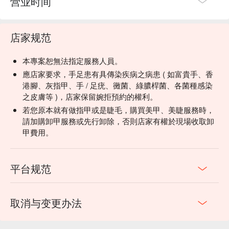
营业时间
店家规范
本專案恕無法指定服務人員。
應店家要求，手足患有具傳染疾病之病患 ( 如富貴手、香
港腳、灰指甲、手 / 足疣、黴菌、綠膿桿菌、各菌種感染
之皮膚等 )，店家保留婉拒預約的權利。
若您原本就有做指甲或是睫毛，購買美甲、美睫服務時，
請加購卸甲服務或先行卸除，否則店家有權於現場收取卸
甲費用。
平台规范
取消与变更办法