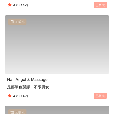
4.8
(142)
已售完
加码礼
Nail Angel & Massage
足部單色凝膠｜不限男女
4.8
(142)
已售完
加码礼