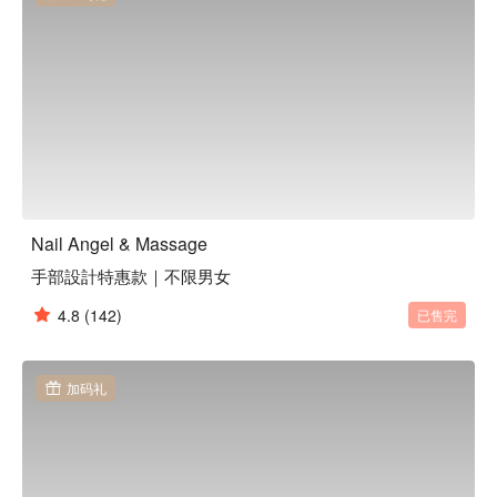
Nail Angel & Massage
手部設計特惠款｜不限男女
4.8
(142)
已售完
加码礼