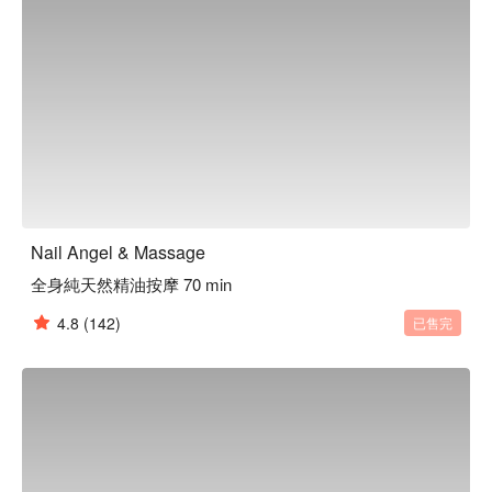
查看 ⬇︎
Nail Angel & Massage
全身純天然精油按摩 70 min
4.8
(142)
已售完