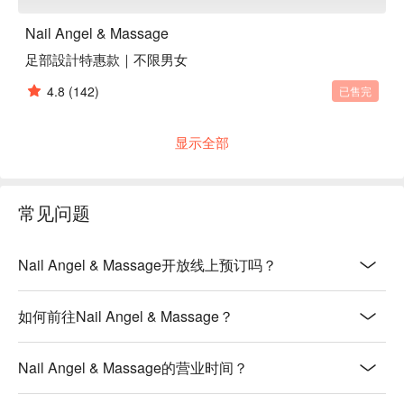
Nail Angel & Massage
足部設計特惠款｜不限男女
4.8
(142)
已售完
显示全部
常见问题
Nail Angel & Massage开放线上预订吗？
如何前往Nail Angel & Massage？
Nail Angel & Massage的营业时间？