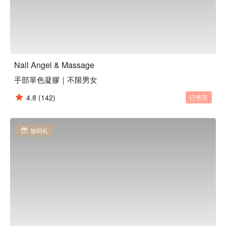
Nail Angel & Massage
手部單色凝膠｜不限男女
4.8
(142)
已售完
加码礼