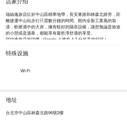
店家介绍
瑞絲逸旅店位於中山區精華地帶，長安東路和林森北路旁，距
離捷運中山站步行只需數分鐘的時間。館內全新工業風的裝
潢，軟硬適中的大床，擁有較好的隔音設備，讓您無論是旅途
的小憩或是過夜，都能享有最乾淨舒適的享受。

瑞絲逸旅店的評價 : Google 上擁有 4.7 分超高的好評 !

瑞絲逸旅店推薦：遭擁有非常多付費停車場；較佳的隔音設
備；全新工業風設計的裝潢，安心有保障。

特殊设施
瑞絲逸旅店優惠、瑞絲逸旅店住宿方案、瑞絲逸旅店休息方案
立刻查看⬇︎
Wi-Fi
地址
台北市中山區林森北路96號2樓