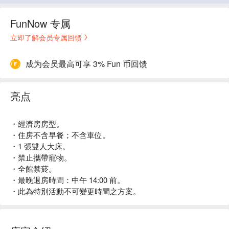
FunNow 专属
立即了解会员专属回馈
成为会员最高可享 3% Fun 币回馈
亮点
・經濟房房型。
・住房不含早餐；不含車位。
・1 張雙人大床。
・禁止攜帶寵物。
・全館禁菸。
・最晚退房時間：中午 14:00 前。
・此為特別活動不可變更時間之方案。