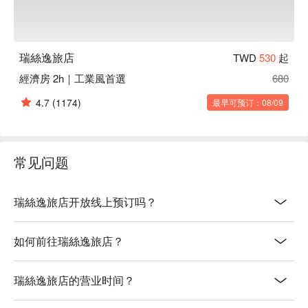
瑞絲逸旅店
TWD
530
起
經濟房 2h｜工業風首選
680
4.7
(1174)
最早可预订：08/09
常见问题
瑞絲逸旅店开放线上预订吗？
如何前往瑞絲逸旅店？
瑞絲逸旅店的营业时间？