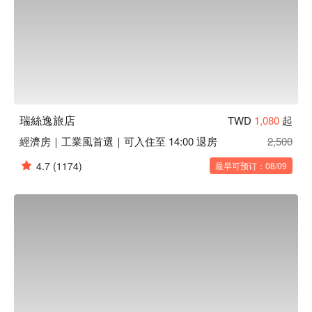
瑞絲逸旅店
TWD
1,080
起
經濟房｜工業風首選｜可入住至 14:00 退房
2,500
4.7
(1174)
最早可预订：08/09