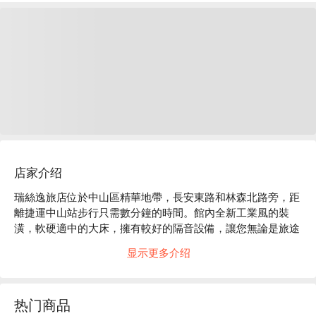
店家介绍
瑞絲逸旅店位於中山區精華地帶，長安東路和林森北路旁，距
離捷運中山站步行只需數分鐘的時間。館內全新工業風的裝
潢，軟硬適中的大床，擁有較好的隔音設備，讓您無論是旅途
的小憩或是過夜，都能享有最乾淨舒適的享受。

显示更多介绍
瑞絲逸旅店的評價 : Google 上擁有 4.7 分超高的好評 !

瑞絲逸旅店推薦：遭擁有非常多付費停車場；較佳的隔音設
備；全新工業風設計的裝潢，安心有保障。

热门商品
瑞絲逸旅店優惠、瑞絲逸旅店住宿方案、瑞絲逸旅店休息方案