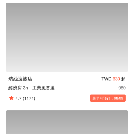
立刻查看⬇︎
瑞絲逸旅店
TWD
630
起
經濟房 3h｜工業風首選
980
4.7
(1174)
最早可预订：08/09