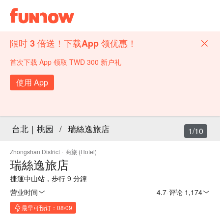
限时 3 倍送！下载App 领优惠！
首次下载 App 领取 TWD 300 新户礼
使用 App
台北｜桃园
/
瑞絲逸旅店
1/10
Zhongshan District
·
商旅 (Hotel)
瑞絲逸旅店
捷運中山站，步行 9 分鐘
营业时间
4.7
·
评论 1,174
最早可预订：08/09