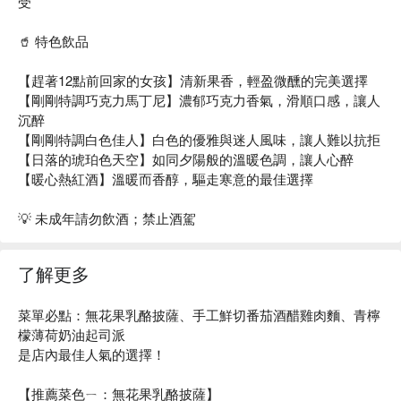
受
🥤 特色飲品
【趕著12點前回家的女孩】清新果香，輕盈微醺的完美選擇
【剛剛特調巧克力馬丁尼】濃郁巧克力香氣，滑順口感，讓人
沉醉
【剛剛特調白色佳人】白色的優雅與迷人風味，讓人難以抗拒
【日落的琥珀色天空】如同夕陽般的溫暖色調，讓人心醉
【暖心熱紅酒】溫暖而香醇，驅走寒意的最佳選擇
💡 未成年請勿飲酒；禁止酒駕
了解更多
菜單必點：無花果乳酪披薩、手工鮮切番茄酒醋雞肉麵、青檸
檬薄荷奶油起司派
是店內最佳人氣的選擇！
【推薦菜色ㄧ：無花果乳酪披薩】