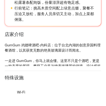
松露薯条配炖饭，份量澎湃超有饱足感。
行前笔记：
挑高木质空间配上绿意点缀，聚餐不
压迫又放松，服务人员亲切又主动，加点上菜都
【推薦菜色二：手工鮮切番茄酒醋雞肉麵】
俐落。
新鮮的番茄、酒醋與鮮嫩雞肉結合，湯頭清爽微酸，手工麵條
更添彈牙口感，為一碗充滿層次的美味麵食。
店家介绍
GumGum 鸡翅啤酒吧-内科店：位于台北内湖的创意异国料理
餐酒馆，以其获奖无数的绝美玻璃屋设计而闻名。

一走进 GumGum，你马上就会懂。这里不只是个酒吧，更是
一种态度的展现。摩登工业风与绝美玻璃屋的碰撞，设计感超
强，还一举斩获了 MUSE 设计金奖和 A' Design 铜奖，随便拍
都是大片！夜晚尤其热闹，但你总能找到一个灯光微醺的角落
特殊设施
享受私密时光。这里的客人时髦，氛围轻松，能量感永远在
线。

Wi-Fi
内行人都爱它，不是没理由的。光是“亚洲第二”、“台北第一”
的鸡翅名号就必须来朝圣。但这里的惊喜远不止鸡翅。菜单上