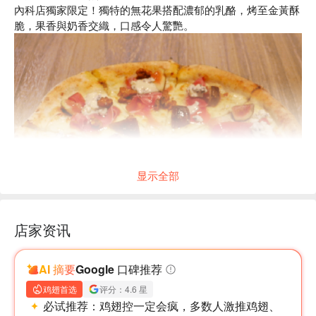
內科店獨家限定！獨特的無花果搭配濃郁的乳酪，烤至金黃酥
脆，果香與奶香交織，口感令人驚艷。
显示全部
店家资讯
AI 摘要
Google 口碑推荐
鸡翅首选
评分：4.6 星
必试推荐：
鸡翅控一定会疯，多数人激推鸡翅、