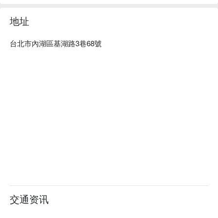
的创意披萨、意面和炖饭，都是为了搭配他们超强的精酿啤酒
而设计的。无论你是想尝遍 GumGum 生啤组合的啤酒控，还
地址
是只想来一杯惊艳的特调，这里都能满足你。

台北市內湖區基湖路3巷68號
⭐ Google 评分：4.4 / 303 则评论

💁🏻 实用信息

【推薦菜色三：青檸檬薄荷奶油起司派】
人均消费：$600-800 / 人

青檸搭配清新薄荷，濃郁奶油與香脆餅皮完美融合，每一口都
适合场景: 朋友聚餐、情侣约会、早午餐、私人派对

是清爽可口的甜點享受。
亮点特色：宠物友好、设有包厢、附设停车场，还有现场 DJ 
音乐，气氛直接拉满。

🍽️ 口碑必吃

刚刚的味道 Original (鸡翅) | 经典中的经典，一切美味的起
点，入坑必点！

经典金沙蛋黄 Golden Salted Egg Yolk (鸡翅) | 浓郁咸香，完
全是让人欲罢不能的风味炸弹。

温泉蛋松露蘑菇炖饭 Onsen Egg Truffle Mushroom Risotto | 
口感绵密，松露香气扑鼻，加上一颗完美的温泉蛋，是纯粹的
交通资讯
疗愈美食。

北海道干贝虾膏起司炖饭 Hokkaido Scallop Shrimp Paste 