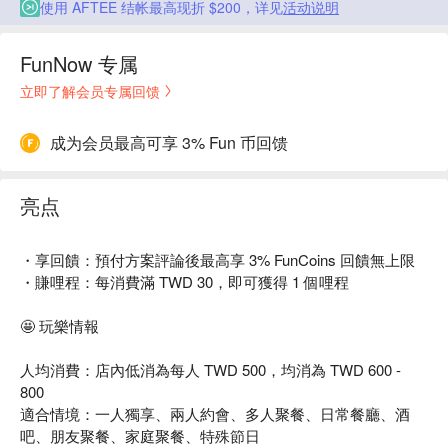
使用 AFTEE 结帐最高现折 $200，详见
活动说明
FunNow 专属
立即了解会员专属回馈
成为会员最高可享 3% Fun 币回馈
亮点
・享回饋：預付方案評論後最高享 3% FunCoins 回饋無上限
・賺哩程：每消費滿 TWD 30，即可獲得 1 個哩程
🤩 玩樂情報
人均消費：店內低消為每人 TWD 500，均消為 TWD 600 -
800
適合情境：一人獨享、兩人約會、多人聚餐、日常餐廳、酒
吧、朋友聚餐、家庭聚餐、特殊節日