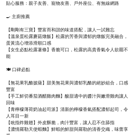
貼心服務：親子友善、寵物友善、戶外座位、有無線網路
🍳 主廚推薦
【剛剛有三寶】豐富而和諧的味道搭配，讓人一試難忘
【溫泉蛋松露蘑菇燉飯】松露的芳香與濃郁的燉飯完美融合，
蛋黃流心增添滑順口感
【女生必點松露薯條】香脆可口，松露的高貴香氣令人欲罷不
能
🍽️ 口碑必點
【無花果乳酪披薩】甜美無花果與濃郁乳酪的絕妙組合，口感
豐富
【手工鮮切番茄酒醋雞肉麵】酸甜適中的醬汁與嫩滑雞肉讓人
回味
【青檸檬薄荷奶油起司派】清新的檸檬香氣搭配濃郁起司，令
人耳目一新
【吮指炸雞翅】外皮酥脆，肉汁豐富，讓人忍不住舔指
【濃情羅勒天使蝦麵】鮮蝦的鮮甜與羅勒的清香交織，味蕾享