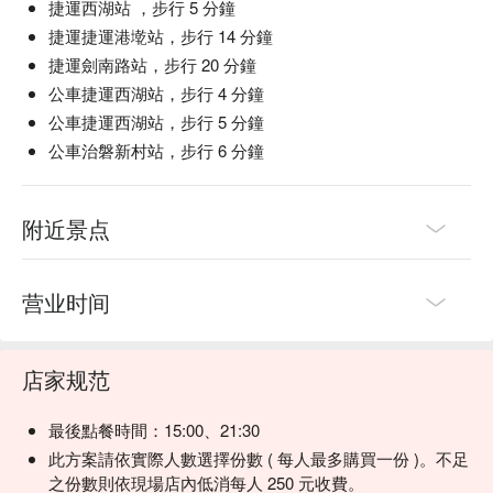
捷運西湖站 ，步行 5 分鐘
Cheese Risotto | 每一口都是饱满的鲜味，搭配肥美多汁的北
捷運捷運港墘站，步行 14 分鐘
海道干贝，超满足。

捷運劍南路站，步行 20 分鐘
金沙渔夫披萨 Golden Sand Fisherman Pizza | 咸蛋黄酱与新
公車捷運西湖站，步行 4 分鐘
鲜海产的奇妙组合，口感独特的创意披萨。

公車捷運西湖站，步行 5 分鐘
🥤 招牌饮品

公車治磐新村站，步行 6 分鐘
GumGum 生啤组合 | 选择困难症的福音！一次就能尝遍多款
店内精酿。

创意特调 | 打破常规的独特调酒，每一杯都充满惊喜。

附近景点
🍽 GUMGUM Beer & Wings 菜單
在地精酿啤酒 | 精选来自红点、55街、酉鬼啤酒等台湾顶尖酒
厂的佳酿。

营业时间
💡 FunNow 懂吃笔记：本推荐由 AI 汇整网络热门口碑。（贴
心提醒：若包含酒精饮品，请理性饮酒｜过量饮酒，有害健
康）
店家规范
最後點餐時間：15:00、21:30
此方案請依實際人數選擇份數 ( 每人最多購買一份 )。不足
之份數則依現場店內低消每人 250 元收費。