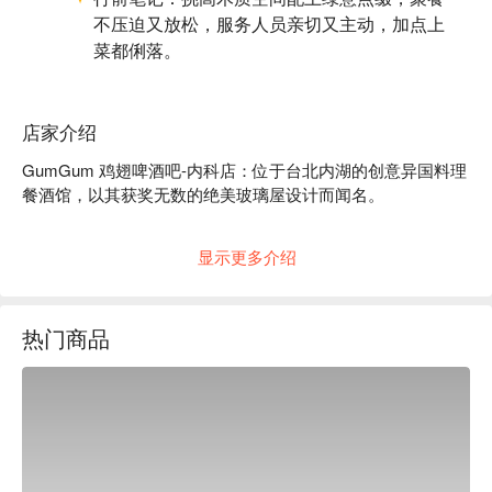
不压迫又放松，服务人员亲切又主动，加点上
菜都俐落。
店家介绍
GumGum 鸡翅啤酒吧-内科店：位于台北内湖的创意异国料理
餐酒馆，以其获奖无数的绝美玻璃屋设计而闻名。

一走进 GumGum，你马上就会懂。这里不只是个酒吧，更是
显示更多介绍
一种态度的展现。摩登工业风与绝美玻璃屋的碰撞，设计感超
强，还一举斩获了 MUSE 设计金奖和 A' Design 铜奖，随便拍
都是大片！夜晚尤其热闹，但你总能找到一个灯光微醺的角落
热门商品
享受私密时光。这里的客人时髦，氛围轻松，能量感永远在
线。

内行人都爱它，不是没理由的。光是“亚洲第二”、“台北第一”
的鸡翅名号就必须来朝圣。但这里的惊喜远不止鸡翅。菜单上
的创意披萨、意面和炖饭，都是为了搭配他们超强的精酿啤酒
而设计的。无论你是想尝遍 GumGum 生啤组合的啤酒控，还