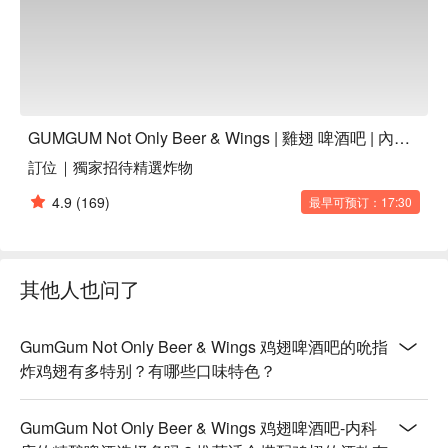
是只想来一杯惊艳的特调，这里都能满足你。

⭐ Google 评分：4.4 / 303 则评论

💁🏻 实用信息

人均消费：$600-800 / 人

GUMGUM Not Only Beer & Wings | 雞翅 啤酒吧 | 內科店
适合场景: 朋友聚餐、情侣约会、早午餐、私人派对

訂位｜獨家招待精選炸物
亮点特色：宠物友好、设有包厢、附设停车场，还有现场 DJ 
音乐，气氛直接拉满。

4.9
(169)
最早可预订：17:30
🍽️ 口碑必吃

刚刚的味道 Original (鸡翅) | 经典中的经典，一切美味的起
点，入坑必点！

其他人也问了
经典金沙蛋黄 Golden Salted Egg Yolk (鸡翅) | 浓郁咸香，完
全是让人欲罢不能的风味炸弹。

温泉蛋松露蘑菇炖饭 Onsen Egg Truffle Mushroom Risotto | 
GumGum Not Only Beer & Wings 鸡翅啤酒吧的吮指
口感绵密，松露香气扑鼻，加上一颗完美的温泉蛋，是纯粹的
炸鸡翅有多特别？有哪些口味特色？
疗愈美食。

北海道干贝虾膏起司炖饭 Hokkaido Scallop Shrimp Paste 
GumGum Not Only Beer & Wings 鸡翅啤酒吧-内科
Cheese Risotto | 每一口都是饱满的鲜味，搭配肥美多汁的北