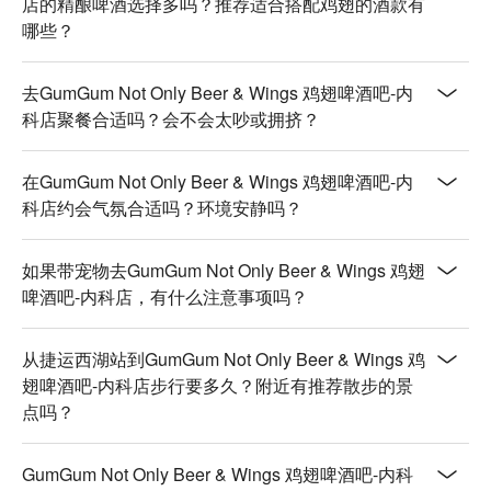
店的精酿啤酒选择多吗？推荐适合搭配鸡翅的酒款有
海道干贝，超满足。

哪些？
金沙渔夫披萨 Golden Sand Fisherman Pizza | 咸蛋黄酱与新
鲜海产的奇妙组合，口感独特的创意披萨。

去GumGum Not Only Beer & Wings 鸡翅啤酒吧-内
🥤 招牌饮品

科店聚餐合适吗？会不会太吵或拥挤？
GumGum 生啤组合 | 选择困难症的福音！一次就能尝遍多款
店内精酿。

创意特调 | 打破常规的独特调酒，每一杯都充满惊喜。

在GumGum Not Only Beer & Wings 鸡翅啤酒吧-内
在地精酿啤酒 | 精选来自红点、55街、酉鬼啤酒等台湾顶尖酒
科店约会气氛合适吗？环境安静吗？
厂的佳酿。

如果带宠物去GumGum Not Only Beer & Wings 鸡翅
💡 FunNow 懂吃笔记：本推荐由 AI 汇整网络热门口碑。（贴
啤酒吧-内科店，有什么注意事项吗？
心提醒：若包含酒精饮品，请理性饮酒｜过量饮酒，有害健
康）
从捷运西湖站到GumGum Not Only Beer & Wings 鸡
翅啤酒吧-内科店步行要多久？附近有推荐散步的景
点吗？
GumGum Not Only Beer & Wings 鸡翅啤酒吧-内科