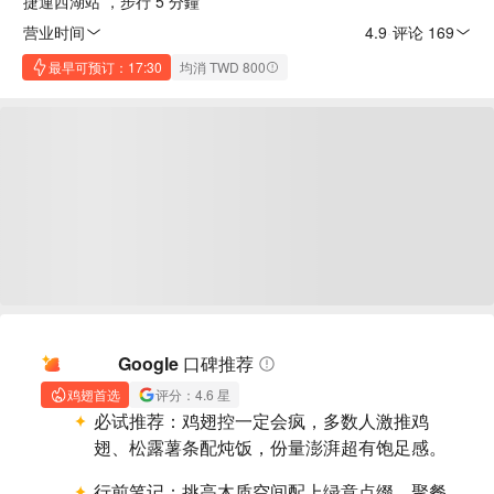
捷運西湖站 ，步行 5 分鐘
营业时间
4.9
·
评论 169
最早可预订：17:30
均消 TWD 800
AI 摘要
Google 口碑推荐
鸡翅首选
评分：4.6 星
必试推荐：
鸡翅控一定会疯，多数人激推鸡
翅、松露薯条配炖饭，份量澎湃超有饱足感。
行前笔记：
挑高木质空间配上绿意点缀，聚餐