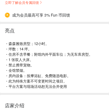
立即了解会员专属回馈
成为会员最高可享 3% Fun 币回馈
亮点
・森森雅致房型；12小时。
・坪数：14 坪。
・住房不含早餐；附馆内外平面车位；为无车库房型。
・1 张双人大床。
・禁止携带宠物。
・全馆禁烟。
・房内设备：按摩浴缸、免费随选电影。
・此为特殊方案不可变更时间之项目。
・平台方案与现场活动恕无法合并使用
店家介绍