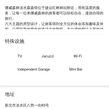
挪威森林淡水森森馆位于捷运红树林站附近，用有温度的服
务，让每一位来挪威森林的旅客都可以轻松自在，漫游自得的
旅行。

六大主题的房型设计，让旅客得到全方位的体会添加趣味及休
闲，运用崭新的观念创造活力的契机，为台湾旅馆注入新的动
力，并开创另一个新潮流。

因应淡水风景区.渡假.休憩.观光形成，以普罗化、精致化、国
特殊设施
际化，提供国人渡假、休憩、观光及聚会的绝佳去处。
TV
Jacuzzi
Wi-Fi
Independent Garage
Mini Bar
地址
新北市淡水区八势一街83号