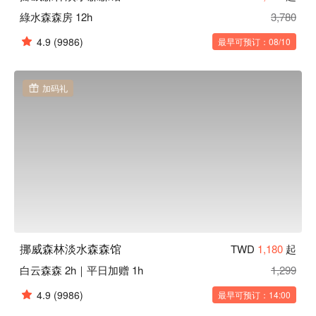
綠水森森房 12h
3,780
4.9
(9986)
最早可预订：08/10
加码礼
挪威森林淡水森森馆
TWD
1,180
起
白云森森 2h｜平日加赠 1h
1,299
4.9
(9986)
最早可预订：14:00