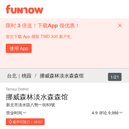
限时 3 倍送！下载App 领优惠！
首次下载 App 领取 TWD 300 新户礼
使用 App
台北｜桃园
/
挪威森林淡水森森馆
1/21
Tamsui District
挪威森林淡水森森馆
新北市淡水區八勢一街83號
营业时间
4.9
·
评论 9,986
最早可预订：10:00