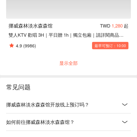
挪威森林淡水森森馆
TWD
1,280
起
雙人KTV 歡唱 3H｜平日贈 1h｜獨立包廂｜請詳閱商品內容
4.9
(9986)
最早可预订：10:00
显示全部
常见问题
挪威森林淡水森森馆开放线上预订吗？
如何前往挪威森林淡水森森馆？