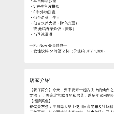
・本日鲜蔬沙拉
・3 种生鱼片拼盘
・2 种炸物拼盘
・仙台名菜 牛舌
・仙台水芹火锅（附乌龙面）
或 嫩鸡野菜炊饭（麦饭）
・当季冰淇淋
—FunNow 会员特典—
・软性饮料 or 啤酒 2 杯（价值约 JPY 1,320）
店家介绍
【餐厅简介】今天，要不要来一趟舌尖上的仙台之
文治 」，将东北宫城县的私房菜，以多年累积的职
【招牌菜色】

釜锅关东煮：主厨每天早上使用日高昆布及牡蛎精
三角豆腐、仙台面麸等丰富食材。清爽的汤头及入