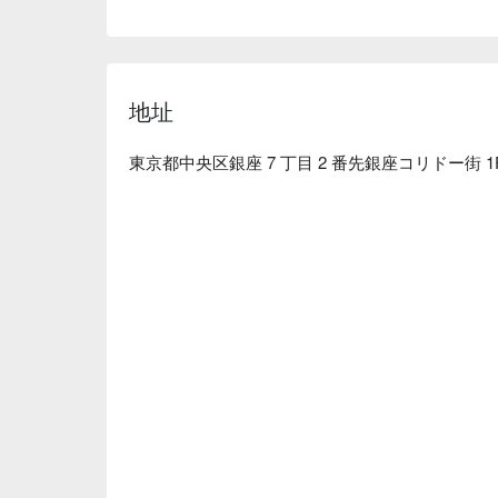
仙台厚切牛舌：来自牛舌发源地仙台的炭烧厚切牛
怎么能错过与牛舌「 舌吻 」的机会呢！

【店家氛围】昏暗的灯光刻意营造慵懒、放松的格
暖桌的包厢让您可以与朋友随兴畅饮、久坐也不觉
地址
東京都中央区銀座 7 丁目 2 番先銀座コリドー街 1