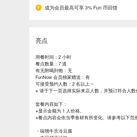
成为会员最高可享 3% Fun 币回馈
亮点
用餐时间：2 小时
餐点数量：7 道
有无附喝到饱：无
FunNow 会员独家赠送：有
可接受预约人数：2 名以上 ~
※ 请于下一页选择实际来店人数，并预订符合人数
套餐内容如下：
※显示金额为 1 人价格。
※餐点内容会依当季食材有所变化。请参考以下范
・味噌牛舌冷豆腐