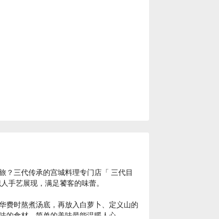
旅？三代传承的宫城料理专门店「 三代目
人手艺展现，满足饕客的味蕾。

华费时熬煮汤底，再放入白萝卜、定义山的
味的食材，简单的美味最能温暖人心。
