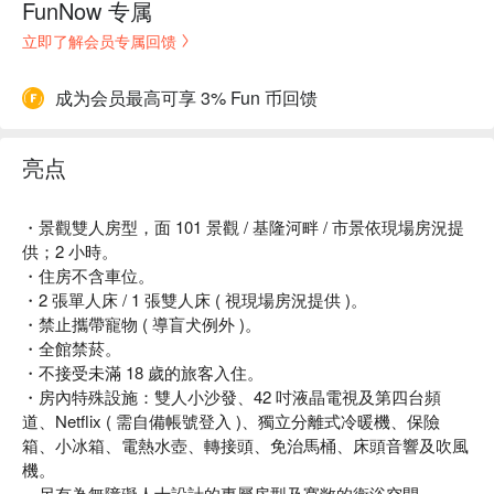
FunNow 专属
立即了解会员专属回馈
成为会员最高可享 3% Fun 币回馈
亮点
・景觀雙人房型，面 101 景觀 / 基隆河畔 / 市景依現場房況提
供；2 小時。
・住房不含車位。
・2 張單人床 / 1 張雙人床 ( 視現場房況提供 )。
・禁止攜帶寵物 ( 導盲犬例外 )。
・全館禁菸。
・不接受未滿 18 歲的旅客入住。
・房內特殊設施：雙人小沙發、42 吋液晶電視及第四台頻
道、Netflix ( 需自備帳號登入 )、獨立分離式冷暖機、保險
箱、小冰箱、電熱水壺、轉接頭、免治馬桶、床頭音響及吹風
機。
．另有為無障礙人士設計的專屬房型及寬敞的衛浴空間。