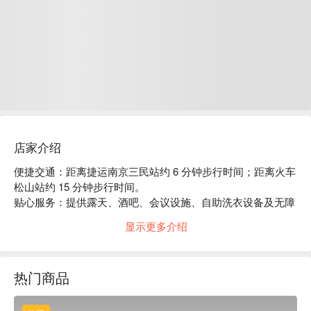
店家介绍
便捷交通：距离捷运南京三民站约 6 分钟步行时间；距离火车
松山站约 15 分钟步行时间。

贴心服务：提供露天、酒吧、会议设施、自助洗衣设备及无障
碍设施等。

显示更多介绍
主题风格：从多人房型到精致的房型都有，每种房型都舒适又
有质感。充满整洁感让人可以好好放松。
热门商品