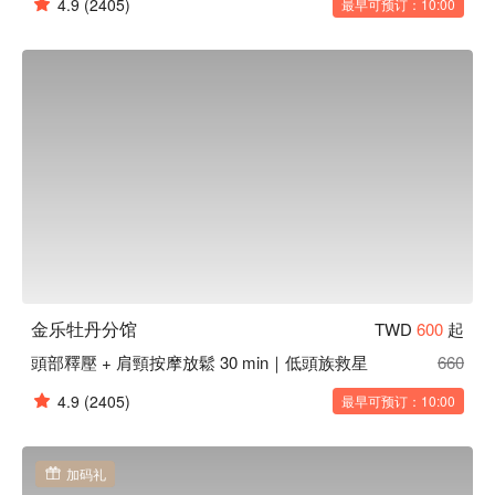
4.9
(2405)
最早可预订：10:00
金乐牡丹分馆
TWD
600
起
頭部釋壓 + 肩頸按摩放鬆 30 min｜低頭族救星
660
4.9
(2405)
最早可预订：10:00
加码礼