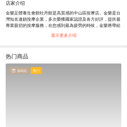
店家介绍
金樂足體養生會館牡丹館是高質感的中山區按摩店。金樂是台
灣知名連鎖按摩企業，多次榮獲國家認證及各方好評，提供最
專業親切的按摩服務，在您感到最為疲勞的時候，金樂將帶給
您最棒的紓壓體驗。

显示更多介绍
金樂評價：Google 4.5 星、平台 4.8 星好評

金樂的師傅都經過專業按摩技能訓練，經驗豐富、很敬業，針
對每位客人的身體狀況，以最合適的手法替客人紓解疲勞，身
热门商品
心靈都放鬆。

金樂於 2013 榮獲經濟部 GSP 國家認證 、2011 獲選為台北市
「 lifestyle store 風格好店 」 、2010 榮獲台北好禮名店。

加码礼
热门
金樂足體養生會館牡丹館預約、金樂足體養生會館牡丹館價
格、金樂足體養生會館牡丹館優惠立刻查看⬇︎