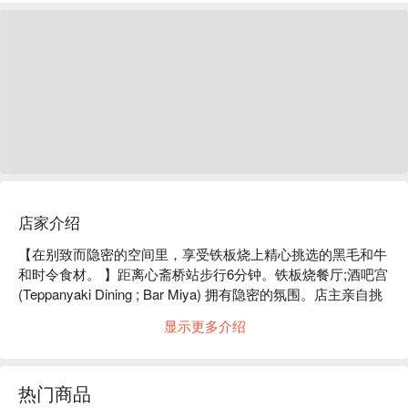
店家介绍
【在别致而隐密的空间里，享受铁板烧上精心挑选的黑毛和牛
和时令食材。 】距离心斋桥站步行6分钟。铁板烧餐厅;酒吧宫 
(Teppanyaki Dining ; Bar Miya) 拥有隐密的氛围。店主亲自挑
选优质黑毛和牛以及产地当季食材。您可以在轻松的氛围中享
显示更多介绍
用顶级铁板烧，专业的技艺将食材的美味淋漓尽致地展现出
来。餐厅的另一个魅力在于“舒适”，它会根据每位顾客的喜
好，在最合适的时间提供食物。餐厅不仅拥有奢华的氛围，还
热门商品
提供价格合理的丰富菜单，这也是一大亮点。别致的店内设有