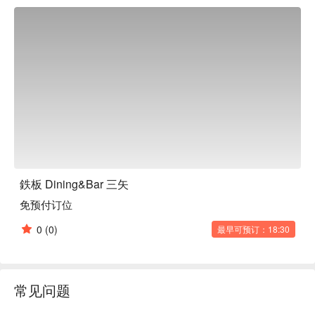
9个吧台座位。您可以尽情享受眼前铁板上烹调美食的刺激
感，以及飘散在空中的美味香气，让您的身心都为之陶醉。这
家餐厅不仅适合日常用餐，也适合在周年纪念日等特殊场合用
餐。

鉄板 Dining&Bar 三矢
免预付订位
0
(0)
最早可预订：18:30
常见问题