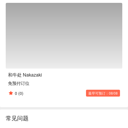
味、价格和氛围的著名餐厅。这里也提供葡萄酒和威士忌等各
种饮品。您还可以与店主愉快地交谈，在这里，您将收获今天
的笑容和明天的活力！

和牛处 Nakazaki
免预付订位
0
(0)
最早可预订：08/08
常见问题