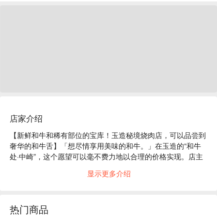
店家介绍
【新鲜和牛和稀有部位的宝库！玉造秘境烧肉店，可以品尝到
奢华的和牛舌】「想尽情享用美味的和牛。」在玉造的“和牛
处·中崎”，这个愿望可以毫不费力地以合理的价格实现。店主
中崎先生拥有丰富的养牛经验，对和牛情有独钟，他精心挑选
显示更多介绍
当季最优质的黑毛和牛。他坚持只使用冷冻鲜肉作为配菜的理
念，将和牛的真正美味带回家。这家餐厅的座位完全预约制，
没有时间限制，提供单点菜单，您可以随意享用自己喜欢的菜
热门商品
肴。许多客人长期光顾并再次光顾，这证明了这是一家兼具美