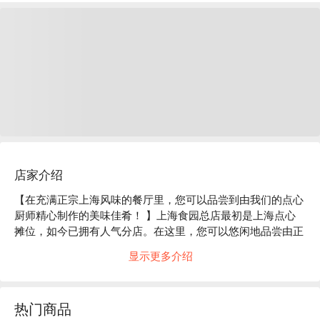
店家介绍
【在充满正宗上海风味的餐厅里，您可以品尝到由我们的点心
厨师精心制作的美味佳肴！ 】上海食园总店最初是上海点心
摊位，如今已拥有人气分店。在这里，您可以悠闲地品尝由正
宗点心师傅精心制作的各式点心。其中不容错过的招牌菜是
显示更多介绍
“小笼包”，点餐后才将馅料包入皮中。咬开皮的内侧，吮吸里
面的肉汁，咬一口，饱含肉汁的美味定会让您惊叹不已。其他
点心也都由师傅精心制作，深受顾客喜爱。当然，除了点心之
热门商品
外，这里还提供正宗的中华料理，这一点也非常棒。何不在宁