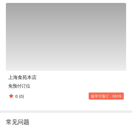
静祥和的氛围中，享受美味又惬意的时光呢？

上海食苑本店
免预付订位
0
(0)
最早可预订：08/09
常见问题