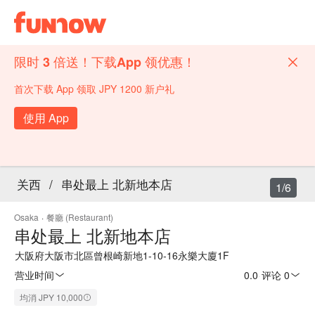
限时 3 倍送！下载App 领优惠！
首次下载 App 领取 JPY 1200 新户礼
使用 App
关西
/
串处最上 北新地本店
1/6
Osaka
·
餐廳 (Restaurant)
串处最上 北新地本店
大阪府大阪市北區曾根崎新地1-10-16永樂大廈1F
营业时间
0.0
·
评论 0
均消 JPY 10,000