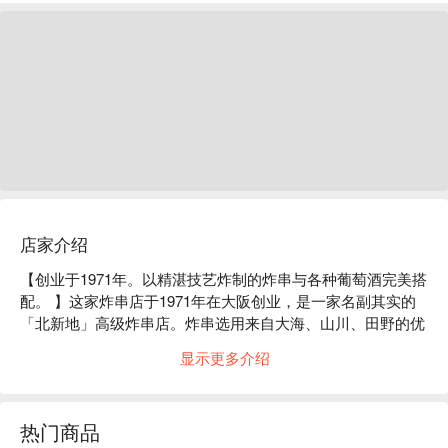
店家介绍
【创业于1971年。以精湛技艺炸制的炸串与各种葡萄酒完美搭
配。 】这家炸串店于1971年在大阪创业，是一家名副其实的
「北新地」高级炸串店。炸串选用来自大海、山川、田野的优
质食材，用特制的红花油，以老字号工匠技艺，在特制的锅中
显示更多介绍
炸制得酥脆可口。炸串堪称绝品，搭配巧妙，趣味十足，赏心
悦目。请您慢慢品尝精心挑选的酱汁和佐料。能让您享受食材
清爽美味的烤串，与优质酒水完美搭配。我们也提供包括社长
热门商品
故乡山形县的日本酒和烧酒在内的各种精选葡萄酒。请在充满