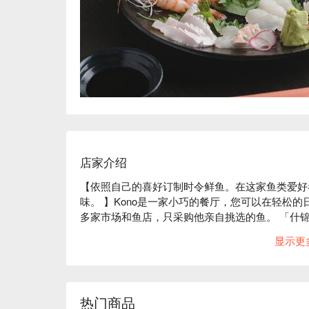
店家介绍
【依照自己的喜好订制时令鲜鱼。在这家鱼类爱好
味。 】Kono是一家小巧的餐厅，您可以在轻松
多家市场和鱼店，只采购他亲自挑选的鱼。 「什
肉。水煮鱼和烤鱼也很受欢迎，因为它们经过精心
显示更
目鲷」更是展现了店主的精湛技艺和对细节的关注
时准备着不同的当地酒来搭配鱼类菜肴，让您每次
和可供包租的榻榻米包厢，无论您是独自用餐还是
※ 内容由 AI 翻译而成
热门商品