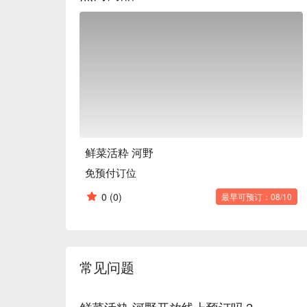
鲜菜活粋 河野
免预付订位
0
(0)
最早可预订：08/10
常见问题
鲜菜活粋 河野开放线上预订吗？