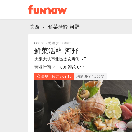
关西
/
鲜菜活粋 河野
Osaka
·
餐廳 (Restaurant)
鲜菜活粋 河野
大阪大阪市北區太友寺町1-7
营业时间
0.0
·
评论 0
最早可预订：08/10
均消 JPY 1,500