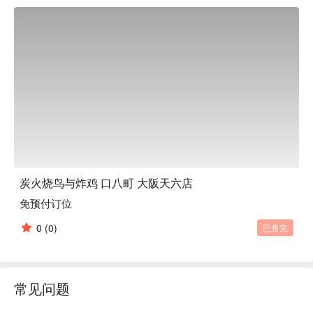
我们推荐吧台座位。如果您想放松身心，请坐在榻榻米包厢。
我们全体员工期待您的光临。

炭火烧鸟与炸鸡 口八町 大阪天六店
免预付订位
0
(0)
已售完
常见问题