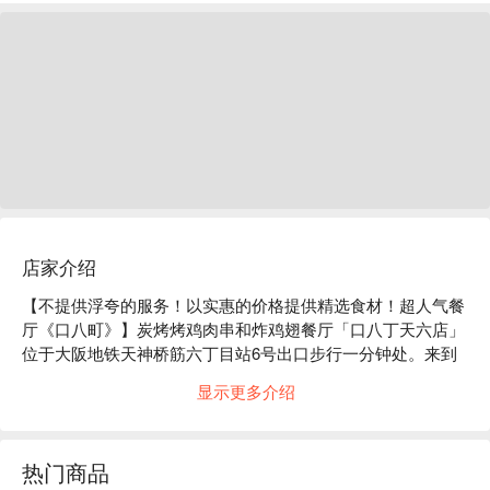
店家介绍
【不提供浮夸的服务！以实惠的价格提供精选食材！超人气餐
厅《口八町》】炭烤烤鸡肉串和炸鸡翅餐厅「口八丁天六店」
位于大阪地铁天神桥筋六丁目站6号出口步行一分钟处。来到
口八丁，一定要先品尝招牌菜「火焰炸鸡翅」！秘诀酱汁是其
显示更多介绍
美味的秘诀，堪称杰作中的杰作，倾注了我们全部的心血。此
外，我们引以为傲的「烤串」由厨师一根一根地精心串起，以
最佳温度烤制，炭火的香气与秘制酱汁的融合，成就了绝妙的
热门商品
美味。店内氛围温馨，复古亲切。如果您想欣赏匠人的技艺，