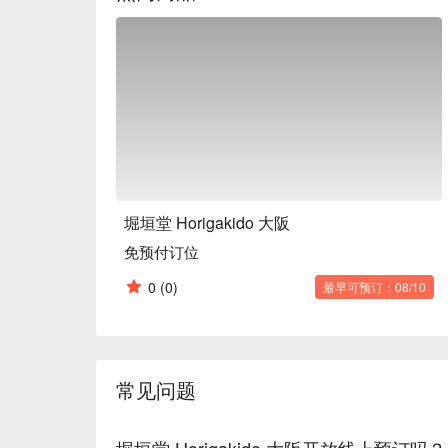
堀垣堂 Horigakido 大阪
免预付订位
0
(0)
最早可预订：08/10
常见问题
堀垣堂 Horigakido 大阪开放线上预订吗？