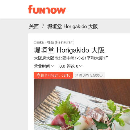
关西
/
堀垣堂 Horigakido 大阪
Osaka
·
餐廳 (Restaurant)
堀垣堂 Horigakido 大阪
大阪府大阪市北區中崎1-9-21平和大廈1F
营业时间
0.0
·
评论 0
最早可预订：08/10
均消 JPY 5,500