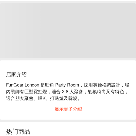
店家介绍
FunGear London 是旺角 Party Room，採用英倫格調設計，場
內裝飾有巨型霓虹燈，適合 2-8 人聚會，氣氛時尚又有特色，
適合朋友聚會、唱K、打邊爐及韓燒。

FunGear London 設施：卡啦OK、優質音響、電動麻雀枱、多
显示更多介绍
款桌遊、Switch、Poker、Netflix、打邊爐、韓燒

FunGear London 價格：3小時 HKD 300 起

旺角 Party Room - FunGear London 預訂
热门商品