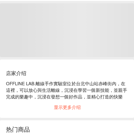
店家介绍
OFFLINE LAB.離線手作實驗室位於台北中山站赤峰街內，在
這裡，可以放心與生活離線，沉浸在學習一個新技能，並親手
完成的樂趣中，沉浸在發想一個好作品，並精心打造的快樂
裡。

显示更多介绍
OFFLINE LAB.離線手作實驗室內容：Tufting 簇絨槍、銀黏土
戒指項鍊課程

OFFLINE LAB.離線手作實驗室預約、OFFLINE LAB.離線手作
热门商品
實驗室價格立刻查看⬇︎