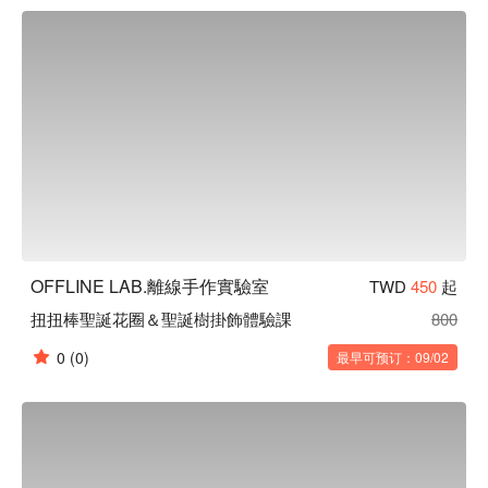
OFFLINE LAB.離線手作實驗室
TWD
450
起
扭扭棒聖誕花圈＆聖誕樹掛飾體驗課
800
0
(0)
最早可预订：09/02