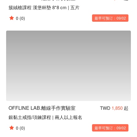
簇絨槍課程 漢堡杯墊 8*8 cm | 五片
0
(0)
最早可预订：09/02
OFFLINE LAB.離線手作實驗室
TWD
1,850
起
銀黏土戒指/項鍊課程 | 兩人以上報名
0
(0)
最早可预订：09/02